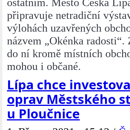
ostatním. Město Česká Líp
připravuje netradiční výsta
výlohách uzavřených obch
názvem „Okénka radosti“. Z
do ní kromě místních obch
mohou i občané.
Lípa chce investova
oprav Městského s
u Ploučnice