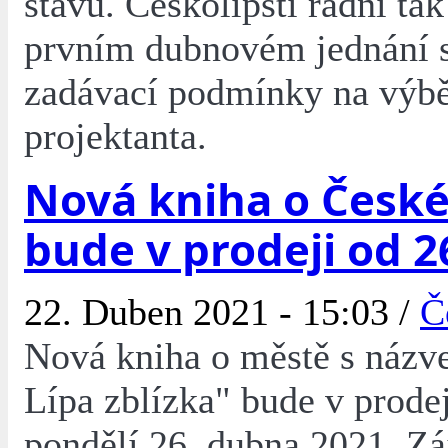
stavu. Českolipští radní ta
prvním dubnovém jednání s
zadávací podmínky na výb
projektanta.
Nová kniha o České
bude v prodeji od 2
22. Duben 2021 - 15:03 /
Č
Nová kniha o městě s náz
Lípa zblízka" bude v prode
pondělí 26. dubna 2021. Z