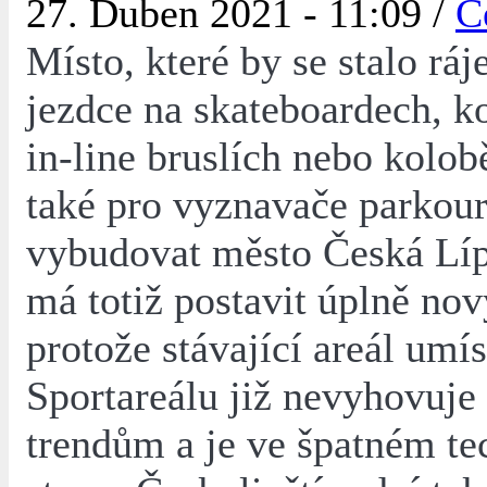
27. Duben 2021 - 11:09 /
Č
Místo, které by se stalo rá
jezdce na skateboardech, 
in-line bruslích nebo kolob
také pro vyznavače parkour
vybudovat město Česká Líp
má totiž postavit úplně nov
protože stávající areál umí
Sportareálu již nevyhovuj
trendům a je ve špatném t