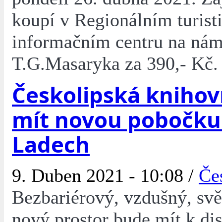
koupí v Regionálním turis
informačním centru na nám
T.G.Masaryka za 390,- Kč.
Českolipská kniho
mít novou pobočku
Ladech
9. Duben 2021 - 10:08 /
Če
Bezbariérový, vzdušný, svě
nový prostor bude mít k di