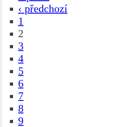
‹ předchozí
1
2
3
4
5
6
7
8
9