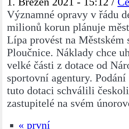
1. Březen 2021 - 15:12 /
Če
Významné opravy v řádu de
milionů korun plánuje měs
Lípa provést na Městském 
Ploučnice. Náklady chce uh
velké části z dotace od Nár
sportovní agentury. Podání 
tuto dotaci schválili českoli
zastupitelé na svém únorov
« první