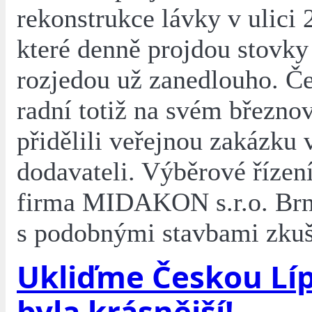
rekonstrukce lávky v ulici 2
které denně projdou stovky 
rozjedou už zanedlouho. Če
radní totiž na svém březno
přidělili veřejnou zakázku
dodavateli. Výběrové řízen
firma MIDAKON s.r.o. Brn
s podobnými stavbami zkuš
Ukliďme Českou Líp
byla krásnější!