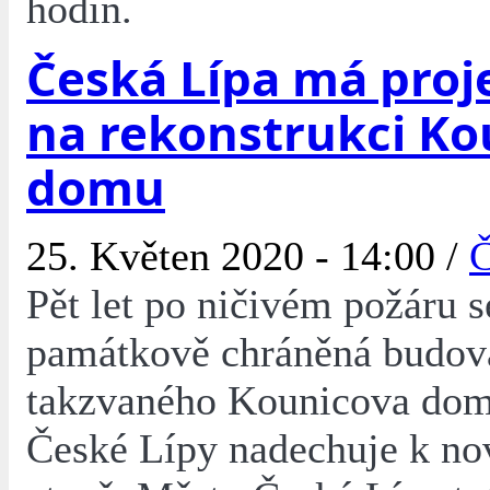
hodin.
Česká Lípa má proj
na rekonstrukci Ko
domu
25. Květen 2020 - 14:00 /
Č
Pět let po ničivém požáru s
památkově chráněná budov
takzvaného Kounicova dom
České Lípy nadechuje k nov