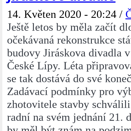
14. Květen 2020 - 20:24 /
Č
Ještě letos by měla začít d
očekávaná rekonstrukce stá
budovy Jiráskova divadla v
České Lípy. Léta připravov
se tak dostává do své koneč
Zadávací podmínky pro vý
zhotovitele stavby schválili
radní na svém jednání 21. d
by měl být znám na podzim