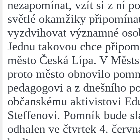
nezapomínat, vzít si z ní p
světlé okamžiky připomína
vyzdvihovat významné osob
Jednu takovou chce připom
město Česká Lípa. V Měst
proto město obnovilo pomní
pedagogovi a z dnešního p
občanskému aktivistovi Ed
Steffenovi. Pomník bude sl
odhalen ve čtvrtek 4. červn