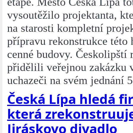
etapě. Město Česká Lípa to
vysoutěžilo projektanta, kt
na starosti kompletní proj
přípravu rekonstrukce této 
cenné budovy. Českolipští 
přidělili veřejnou zakázku
uchazeči na svém jednání 5
Česká Lípa hledá fi
která zrekonstruuj
Jiráskovo divadlo