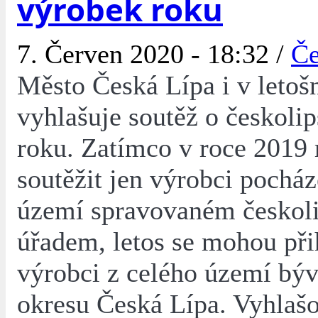
výrobek roku
7. Červen 2020 - 18:32 /
Če
Město Česká Lípa i v letoš
vyhlašuje soutěž o českoli
roku. Zatímco v roce 2019
soutěžit jen výrobci pocház
území spravovaném českol
úřadem, letos se mohou při
výrobci z celého území bý
okresu Česká Lípa. Vyhlaš