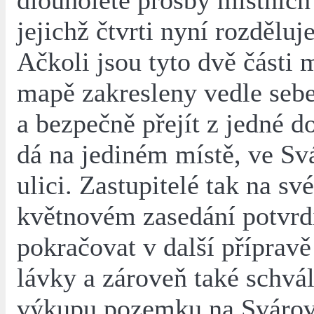
dlouholeté prosby místních
jejichž čtvrti nyní rozděluje
Ačkoli jsou tyto dvě části 
mapě zakresleny vedle sebe
a bezpečně přejít z jedné d
dá na jediném místě, ve Sv
ulici. Zastupitelé tak na sv
květnovém zasedání potvrdil
pokračovat v další přípravě
lávky a zároveň také schvál
výkupu pozemku na Svárově