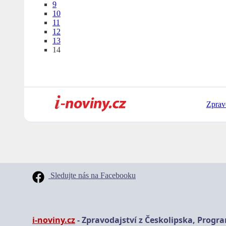
9
10
11
12
13
14
Zprav
Sledujte nás na Facebooku
i-noviny.cz
- Zpravodajství z Českolipska, Progr