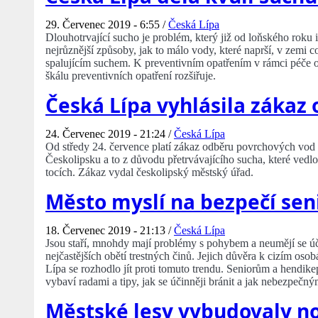
29. Červenec 2019 - 6:55 /
Česká Lípa
Dlouhotrvající sucho je problém, který již od loňského roku i
nejrůznější způsoby, jak to málo vody, které naprší, v zemi co
spalujícím suchem. K preventivním opatřením v rámci péče o
škálu preventivních opatření rozšiřuje.
Česká Lípa vyhlásila zákaz
24. Červenec 2019 - 21:24 /
Česká Lípa
Od středy 24. července platí zákaz odběru povrchových vod 
Českolipsku a to z důvodu přetrvávajícího sucha, které ve
tocích. Zákaz vydal českolipský městský úřad.
Město myslí na bezpečí se
18. Červenec 2019 - 21:13 /
Česká Lípa
Jsou staří, mnohdy mají problémy s pohybem a neumějí se úči
nejčastějších obětí trestných činů. Jejich důvěra k cizím os
Lípa se rozhodlo jít proti tomuto trendu. Seniorům a hend
vybaví radami a tipy, jak se účinněji bránit a jak nebezpečný
Městské lesy vybudovaly n