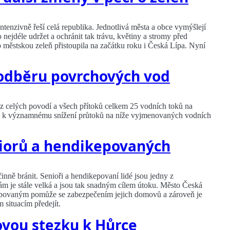
ntenzivně řeší celá republika. Jednotlivá města a obce vymýšlejí
 nejdéle udržet a ochránit tak trávu, květiny a stromy před
 městskou zeleň přistoupila na začátku roku i Česká Lípa. Nyní
 odběru povrchových vod
z celých povodí a všech přítoků celkem 25 vodních toků na
dlo k významnému snížení průtoků na níže vyjmenovaných vodních
niorů a hendikepovaných
nně bránit. Senioři a hendikepovaní lidé jsou jedny z
obám je stále velká a jsou tak snadným cílem útoku. Město Česká
ikepovaným pomůže se zabezpečením jejich domovů a zároveň je
m situacím předejít.
ovou stezku k Hůrce