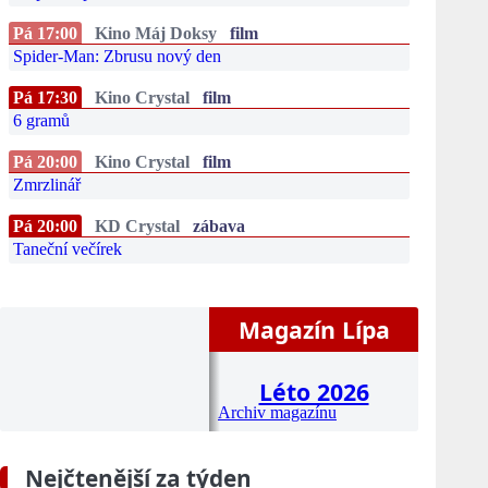
Pá 17:00
Kino Máj Doksy
film
Spider-Man: Zbrusu nový den
Pá 17:30
Kino Crystal
film
6 gramů
Pá 20:00
Kino Crystal
film
Zmrzlinář
Pá 20:00
KD Crystal
zábava
Taneční večírek
Magazín Lípa
Léto 2026
Archiv magazínu
Nejčtenější za týden