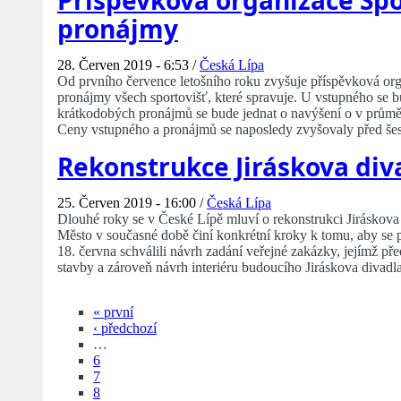
Příspěvková organizace Spo
pronájmy
28. Červen 2019 - 6:53 /
Česká Lípa
Od prvního července letošního roku zvyšuje příspěvková org
pronájmy všech sportovišť, které spravuje. U vstupného se b
krátkodobých pronájmů se bude jednat o navýšení o v průmě
Ceny vstupného a pronájmů se naposledy zvyšovaly před šest
Rekonstrukce Jiráskova diva
25. Červen 2019 - 16:00 /
Česká Lípa
Dlouhé roky se v České Lípě mluví o rekonstrukci Jiráskova 
Město v současné době činí konkrétní kroky k tomu, aby se pr
18. června schválili návrh zadání veřejné zakázky, jejímž p
stavby a zároveň návrh interiéru budoucího Jiráskova divadla
« první
‹ předchozí
…
6
7
8