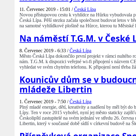
11. Červenec 2019 - 15:01 /
Česká Lípa
Novou přístupovou cestu k vyhlídce na Hůrku vybudovala pr
Česká Lípa. Pěší stezku začala společnost budovat letos v b
na samotné vyhlídkové plošině na Hůrce, kterou tu Městské 
Na náměstí T.G.M. v České Lí
8. Červenec 2019 - 6:33 /
Česká Lípa
Město Česká Lípa dokončilo první projekt v rámci nultého r
nám. T.G.M. k dispozici veřejné wi-fi připojení s názvem C
vyhledat ve svém chytrém telefonu. K připojení není třeba žá
Kounicův dům se v budoucn
mládeže Libertin
1. Červenec 2019 - 7:50 /
Česká Lípa
Plný mladé energie, dětí, kreativity a nadšení by měl být
Lípy. Ten v roce 2015 vyhořel, nyní jej město staticky zajišť
Českolipští zastupitelé na svém jednání ve středu 26. červ
Libertin, který v současné době sídlí v církevní budově na 