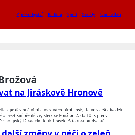
Zpravodajství
Kultura
Sport
Seriály
Únor 2026
 Brožová
vat na Jiráskově Hronově
a s profesionálními a mezinárodními hosty. Je nejstarší divadelní
o prestižní přehlídce, která se koná od 2. do 10. srpna v
českolipský Divadelní klub Jirásek. A to rovnou dvakrát.
 další změny v péči o zeleň