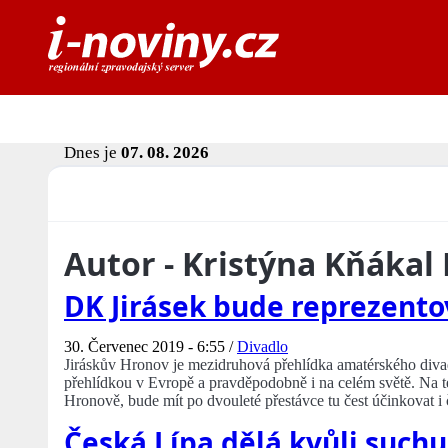
Dnes je
07. 08. 2026
Autor - Kristýna Kňákal
DK Jirásek bude reprezento
30. Červenec 2019 - 6:55 /
Divadlo
Jiráskův Hronov je mezidruhová přehlídka amatérského divadl
přehlídkou v Evropě a pravděpodobně i na celém světě. Na tét
Hronově, bude mít po dvouleté přestávce tu čest účinkovat i 
Česká Lípa dělá kvůli suchu