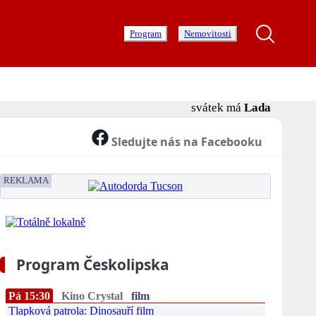
Program
Nemovitosti
svátek má
Lada
Sledujte nás na Facebooku
REKLAMA
Program Českolipska
Pá 15:30
Kino Crystal
film
Tlapková patrola: Dinosauří film