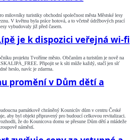
o milovníky turistiky obchodní společnost města Městské lesy
řeznu. V květnu byla práce hotová, a to včetně údržbových prací
lesy vybudovaly již před časem.
pě je k dispozici veřejná wi-fi
očníku projektu Tvoříme město. Občanům a turistům je nově na
ESKALIPA_FREE. Připojit se k síti může každý, stačí jen síť
dné heslo, navíc je zdarma.
u promění v Dům dětí a
 do budoucna památkově chráněný Kounicův dům v centru České
uje, aby byl objekt připravený pro budoucí celkovou revitalizaci.
na rozhodli, že do Kounicova domu se přesune Dům dětí a mládeže
Škroupově náměstí.