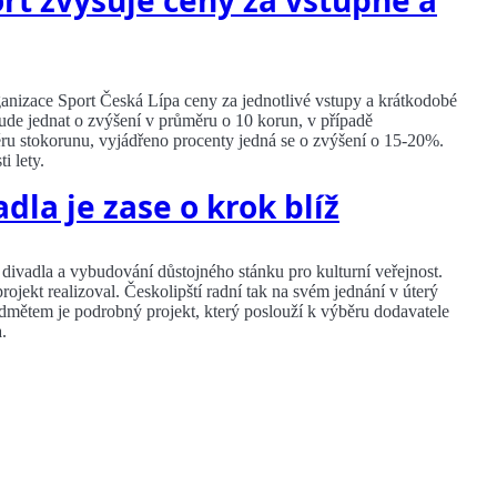
rt zvyšuje ceny za vstupné a
anizace Sport Česká Lípa ceny za jednotlivé vstupy a krátkodobé
ude jednat o zvýšení v průměru o 10 korun, v případě
ru stokorunu, vyjádřeno procenty jedná se o zvýšení o 15-20%.
i lety.
dla je zase o krok blíž
divadla a vybudování důstojného stánku pro kulturní veřejnost.
ojekt realizoval. Českolipští radní tak na svém jednání v úterý
ředmětem je podrobný projekt, který poslouží k výběru dodavatele
.