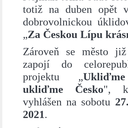
totiž na duben opět v
dobrovolnickou úklido
„
Za Českou Lípu krásn
Zároveň se město již
zapojí do celorepub
projektu „
Ukliďme
ukliďme Česko
", k
vyhlášen na sobotu
27
2021
.