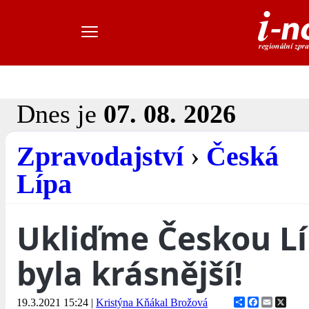
Dnes je
07. 08. 2026
Zpravodajství
›
Česká
Lípa
Ukliďme Českou Lí
byla krásnější!
Share
Facebook
Email
X
19.3.2021 15:24
|
Kristýna Kňákal Brožová