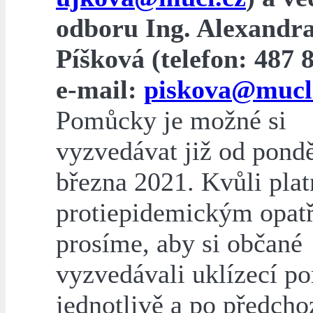
odboru Ing. Alexandr
Píšková (telefon: 487 
e-mail:
piskova@mucl
Pomůcky je možné si
vyzvedávat již od pondě
března 2021. Kvůli pla
protiepidemickým opat
prosíme, aby si občané
vyzvedávali uklízecí 
jednotlivě a po předcho