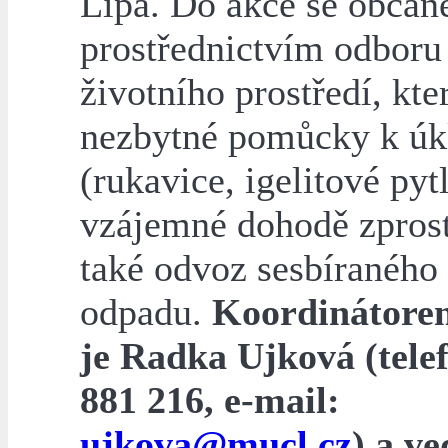
Lípa. Do akce se občané
prostřednictvím odboru
životního prostředí, kter
nezbytné pomůcky k úk
(rukavice, igelitové pyt
vzájemné dohodě zpros
také odvoz sesbíraného
odpadu.
Koordinátore
je Radka Ujková (tele
881 216, e-mail:
ujkova@mucl.cz
) a v