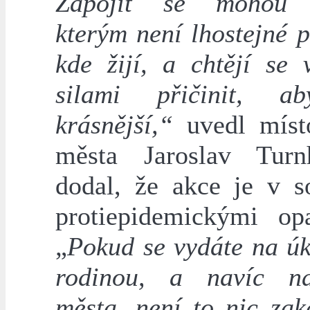
Zapojit se mohou v
kterým není lhostejné p
kde žijí, a chtějí se 
silami přičinit, a
krásnější,“
uvedl místo
města Jaroslav Turn
dodal, že akce je v s
protiepidemickými opa
„
Pokud se vydáte na úk
rodinou, a navíc n
města, není to nic zak