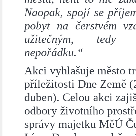
Naopak, spojí se příje
pobyt na čerstvém vz
užitečným, tedy 
nepořádku.“
Akci vyhlašuje město tr
příležitosti Dne Země (
duben). Celou akci zajiš
odbory životního prostř
správy majetku MěÚ Č