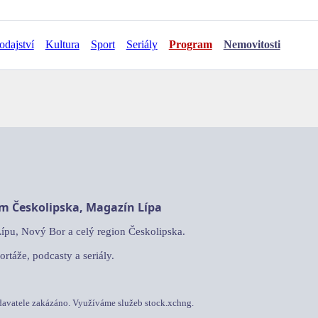
odajství
Kultura
Sport
Seriály
Program
Nemovitosti
am Českolipska, Magazín Lípa
Lípu, Nový Bor a celý region Českolipska.
ortáže, podcasty a seriály.
davatele zakázáno. Využíváme služeb stock.xchng.