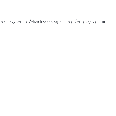
vcové hlavy čertů v Želízích se dočkají obnovy. Černý čajový dům