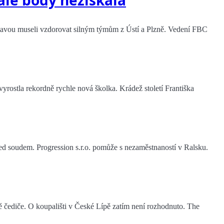
 ale body nezískala
stavou museli vzdorovat silným týmům z Ústí a Plzně. Vedení FBC
rostla rekordně rychle nová školka. Krádež století Františka
ed soudem. Progression s.r.o. pomůže s nezaměstnaností v Ralsku.
ě čediče. O koupališti v České Lípě zatím není rozhodnuto. The