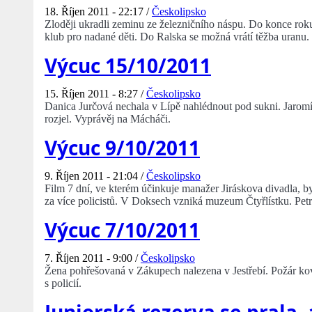
18. Říjen 2011 - 22:17 /
Českolipsko
Zloději ukradli zeminu ze železničního náspu. Do konce rok
klub pro nadané děti. Do Ralska se možná vrátí těžba uranu.
Výcuc 15/10/2011
15. Říjen 2011 - 8:27 /
Českolipsko
Danica Jurčová nechala v Lípě nahlédnout pod sukni. Jaromír
rozjel. Vyprávěj na Mácháči.
Výcuc 9/10/2011
9. Říjen 2011 - 21:04 /
Českolipsko
Film 7 dní, ve kterém účinkuje manažer Jiráskova divadla, 
za více policistů. V Doksech vzniká muzeum Čtyřlístku. Petr 
Výcuc 7/10/2011
7. Říjen 2011 - 9:00 /
Českolipsko
Žena pohřešovaná v Zákupech nalezena v Jestřebí. Požár kovo
s policií.