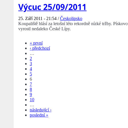
Výcuc 25/09/2011
25. Září 2011 - 21:54 /
Českolipsko
Koupaliště hlásí za letošní léto rekordně nízké tržby. Písko
vyrostl nedaleko České Lípy.
« první
‹ předchozí
…
2
3
4
5
6
7
8
9
10
…
následující ›
poslední »