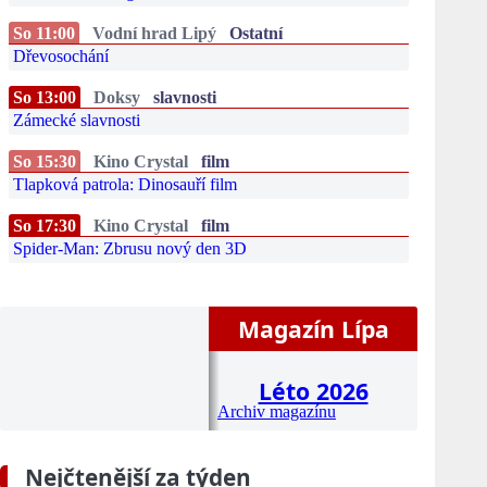
So 11:00
Vodní hrad Lipý
Ostatní
Dřevosochání
So 13:00
Doksy
slavnosti
Zámecké slavnosti
So 15:30
Kino Crystal
film
Tlapková patrola: Dinosauří film
So 17:30
Kino Crystal
film
Spider-Man: Zbrusu nový den 3D
Magazín Lípa
Léto 2026
Archiv magazínu
Nejčtenější za týden