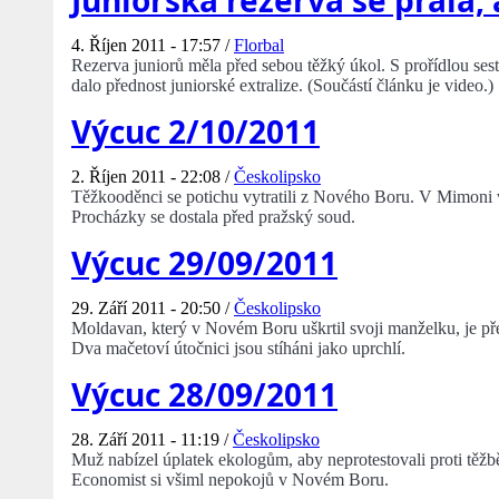
Juniorská rezerva se prala,
4. Říjen 2011 - 17:57 /
Florbal
Rezerva juniorů měla před sebou těžký úkol. S prořídlou se
dalo přednost juniorské extralize. (Součástí článku je video.)
Výcuc 2/10/2011
2. Říjen 2011 - 22:08 /
Českolipsko
Těžkooděnci se potichu vytratili z Nového Boru. V Mimoni vy
Procházky se dostala před pražský soud.
Výcuc 29/09/2011
29. Září 2011 - 20:50 /
Českolipsko
Moldavan, který v Novém Boru uškrtil svoji manželku, je př
Dva mačetoví útočnici jsou stíháni jako uprchlí.
Výcuc 28/09/2011
28. Září 2011 - 11:19 /
Českolipsko
Muž nabízel úplatek ekologům, aby neprotestovali proti těžb
Economist si všiml nepokojů v Novém Boru.