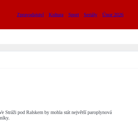
Zpravodajství
Kultura
Sport
Seriály
Únor 2026
e Stráži pod Ralskem by mohla stát největší paroplynová
níky.