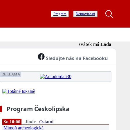
Program
Nemovitosti
svátek má
Lada
Sledujte nás na Facebooku
REKLAMA
Program Českolipska
So 10:00
Jinde
Ostatní
Mimoň archeologická