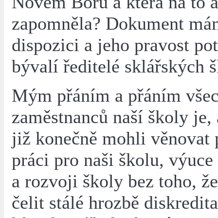
Novém Boru a která na to a
zapomněla? Dokument má
dispozici a jeho pravost pot
bývalí ředitelé sklářských š
Mým přáním a přáním všech
zaměstnanců naší školy je,
již konečně mohli věnovat
práci pro naši školu, výuce
a rozvoji školy bez toho, 
čelit stálé hrozbě diskredit