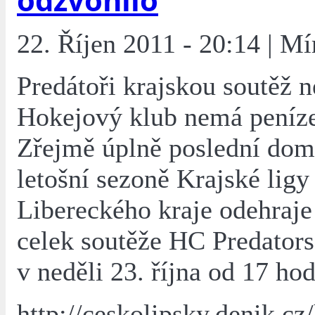
22. Říjen 2011 - 20:14 | Mí
Predátoři krajskou soutěž n
Hokejový klub nemá peníze
Zřejmě úplně poslední dom
letošní sezoně Krajské ligy
Libereckého kraje odehraje
celek soutěže HC Predator
v neděli 23. října od 17 hod
http://ceskolipsky.denik.cz