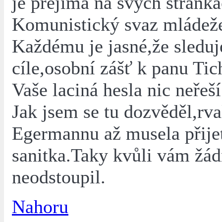
je přejímá na svých stránká
Komunistický svaz mládež
Každému je jasné,že sleduj
cíle,osobní zášť k panu Ti
Vaše laciná hesla nic neřeší
Jak jsem se tu dozvěděl,rval
Egermannu až musela přije
sanitka.Taky kvůli vám žád
neodstoupil.
Nahoru