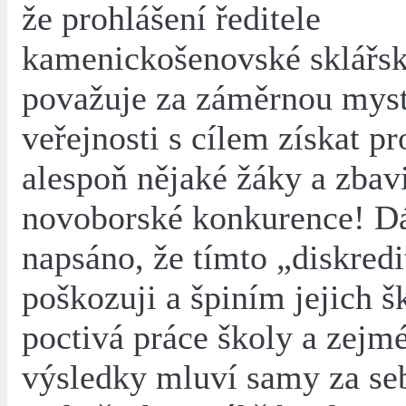
že prohlášení ředitele
kamenickošenovské sklářsk
považuje za záměrnou myst
veřejnosti s cílem získat p
alespoň nějaké žáky a zbavi
novoborské konkurence! Dá
napsáno, že tímto „diskredit
poškozuji a špiním jejich š
poctivá práce školy a zejmé
výsledky mluví samy za seb