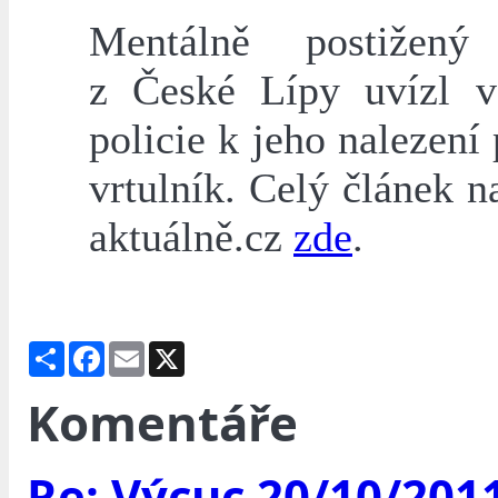
Mentálně postižený
z České Lípy uvízl v
policie k jeho nalezení 
vrtulník. Celý článek n
aktuálně.cz
zde
.
Share
Facebook
Email
X
Komentáře
Re: Výcuc 20/10/201