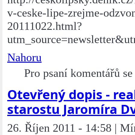
v-ceske-lipe-zrejme-odzvon
20111022.html?
utm_source=newsletter&u
Nahoru
Pro psaní komentářů s
Otevřený dopis - re
starostu Jaromíra D
26. Říjen 2011 - 14:58 | Mí