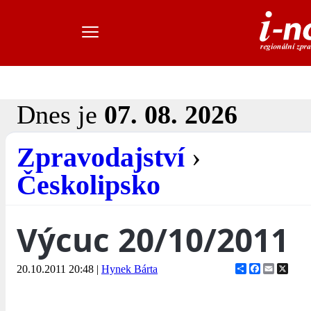
Dnes je
07. 08. 2026
Zpravodajství
›
Českolipsko
Výcuc 20/10/2011
Share
Facebook
Email
X
20.10.2011 20:48
|
Hynek Bárta