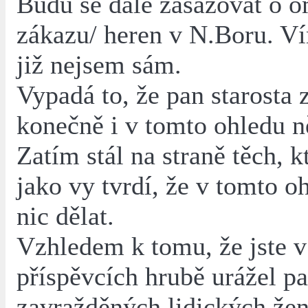
Budu se dále zasazovat o o
zákazu/ heren v N.Boru. Ví
již nejsem sám.
Vypadá to, že pan starosta 
konečně i v tomto ohledu n
Zatím stál na straně těch, kt
jako vy tvrdí, že v tomto o
nic dělat.
Vzhledem k tomu, že jste 
příspěvcích hrubě urážel p
zavražděných lidických žen