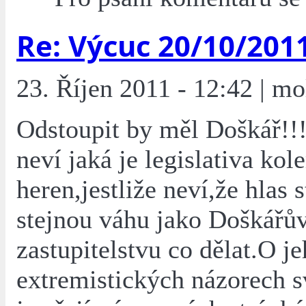
Re: Výcuc 20/10/201
23. Říjen 2011 - 12:42 | mo
Odstoupit by měl Doškář!!!
neví jaká je legislativa kol
heren,jestliže neví,že hlas 
stejnou váhu jako Doškářů
zastupitelstvu co dělat.O j
extremistických názorech sv