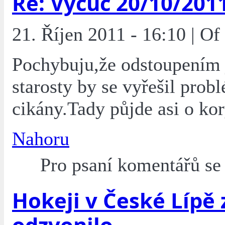
Re: Výcuc 20/10/201
21. Říjen 2011 - 16:10 | O
Pochybuju,že odstoupením
starosty by se vyřešil prob
cikány.Tady půjde asi o kor
Nahoru
Pro psaní komentářů s
Hokeji v České Lípě
odzvonilo