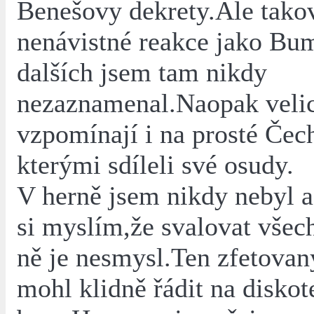
Benešovy dekrety.Ale tako
nenávistné reakce jako Bu
dalších jsem tam nikdy
nezaznamenal.Naopak veli
vzpomínají i na prosté Čech
kterými sdíleli své osudy.
V herně jsem nikdy nebyl 
si myslím,že svalovat všec
ně je nesmysl.Ten zfetovan
mohl klidně řádit na disko