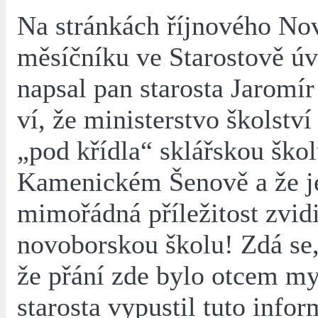
Na stránkách říjnového No
měsíčníku ve Starostově ú
napsal pan starosta Jaromí
ví, že ministerstvo školstv
„pod křídla“ sklářskou škol
Kamenickém Šenově a že j
mimořádná příležitost zvidi
novoborskou školu! Zdá se, 
že přání zde bylo otcem my
starosta vypustil tuto infor