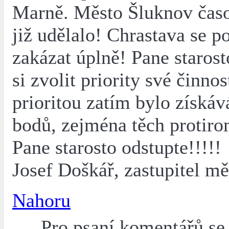
Marně. Město Šluknov čas
již udělalo! Chrastava se p
zakázat úplně! Pane starost
si zvolit priority své činnos
prioritou zatím bylo získáv
bodů, zejména těch protir
Pane starosto odstupte!!!!!
Josef Doškář, zastupitel m
Nahoru
Pro psaní komentářů s