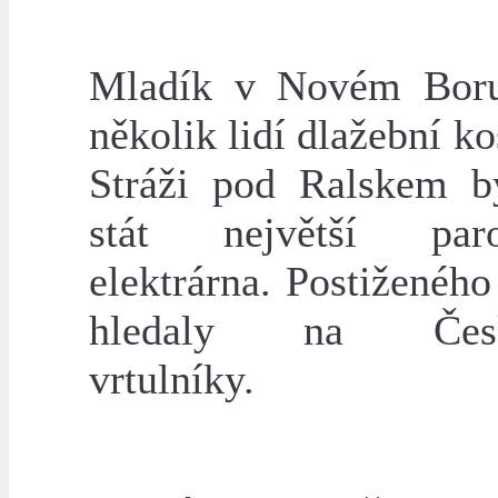
Mladík v Novém Boru
několik lidí dlažební k
Stráži pod Ralskem 
stát největší paro
elektrárna. Postiženéh
hledaly na Česko
vrtulníky.