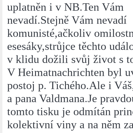
uplatněn i v NB.Ten Vám
nevadí.Stejně Vám nevadí
komunisté,ačkoliv omilostn
esesáky,strůjce těchto událo
v klidu dožili svůj život s t
V Heimatnachrichten byl u
postoj p. Tichého.Ale i Vá
a pana Valdmana.Je pravdo
tomto tisku je odmítán prin
kolektivní viny a na něm z