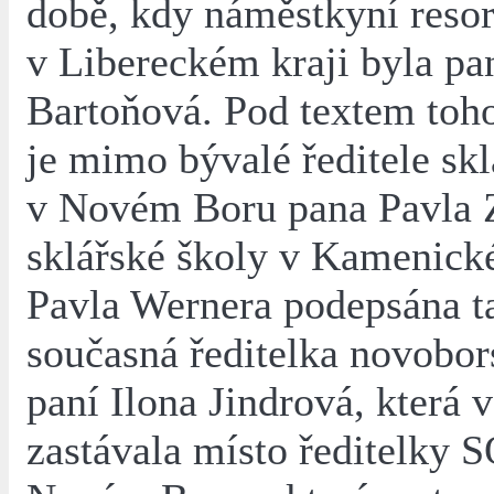
době, kdy náměstkyní resor
v Libereckém kraji byla pa
Bartoňová. Pod textem toh
je mimo bývalé ředitele skl
v Novém Boru pana Pavla 
sklářské školy v Kamenic
Pavla Wernera podepsána t
současná ředitelka novobor
paní Ilona Jindrová, která v
zastávala místo ředitelky 