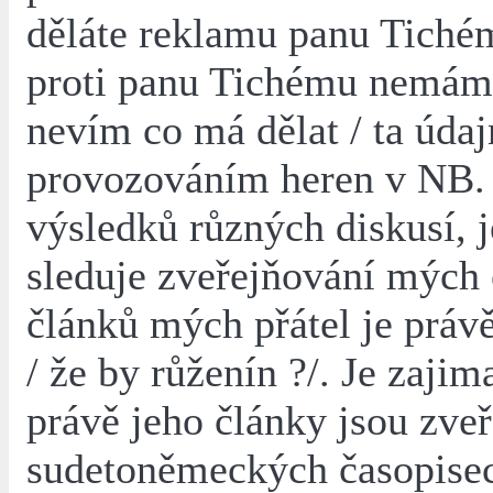
děláte reklamu panu Tiché
proti panu Tichému nemám
nevím co má dělat / ta údaj
provozováním heren v NB.
výsledků různých diskusí, 
sleduje zveřejňování mých 
článků mých přátel je práv
/ že by růženín ?/. Je zajim
právě jeho články jsou zve
sudetoněmeckých časopise