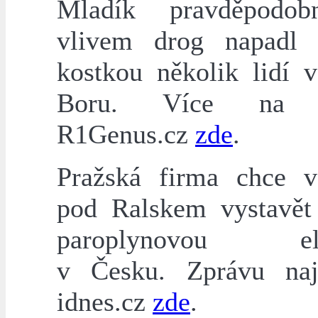
Mladík pravděpodo
vlivem drog napadl 
kostkou několik lidí
Boru. Více na s
R1Genus.cz
zde
.
Pražská firma chce v
pod Ralskem vystavět 
paroplynovou ele
v Česku. Zprávu naj
idnes.cz
zde
.