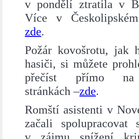
v pondělí ztratila v B
Více v Českolipském
zde
.
Požár kovošrotu, jak h
hasiči, si můžete proh
přečíst přímo na
stránkách –
zde
.
Romští asistenti v No
začali spolupracovat s
v zájmu snížení krim