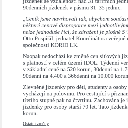
jízdenek se vzdáleností nad 31 tarifních jedn
90denních jízdenek v pásmu 31–35 jednic.
„
Ceník jsme navrhovali tak, abychom současn
některé cenové disproporce mezi jednotlivým
nelze jednoduše říci, že zdražení je plošně 5
Otto Pospíšil, jednatel Koordinátora veřejné
společnosti KORID LK.
Naopak nedochází ke změně cen síťových jí
s platností v celém území IDOL. Týdenní ve
v základní ceně na 520 korun, 30denní na 1.7
90denní na 4.400 a 366denní na 10.000 korun
Zlevněné jízdenky pro děti, studenty a osoby s
vycházejí na polovinu. Pro cestující s přizna
třetího stupně pak na čtvrtinu. Zachována je 
jízdenky pro osoby starší 70 let. Tato jízdenk
korun.
Ostatní změny