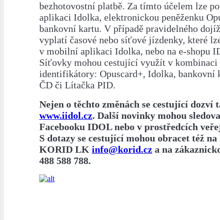
bezhotovostní platbě. Za tímto účelem lze po
aplikaci Idolka, elektronickou peněženku Op
bankovní kartu. V případě pravidelného dojíž
vyplatí časové nebo síťové jízdenky, které lz
v mobilní aplikaci Idolka, nebo na e-shopu 
Síťovky mohou cestující využít v kombinaci 
identifikátory: Opuscard+, Idolka, bankovní k
ČD či Lítačka PID.
Nejen o těchto změnách se cestující dozví 
www.iidol.cz
. Další novinky mohou sledova
Facebooku IDOL nebo v prostředcích veře
S dotazy se cestující mohou obracet též n
KORID LK
info@korid.cz
a na zákaznick
488 588 788.