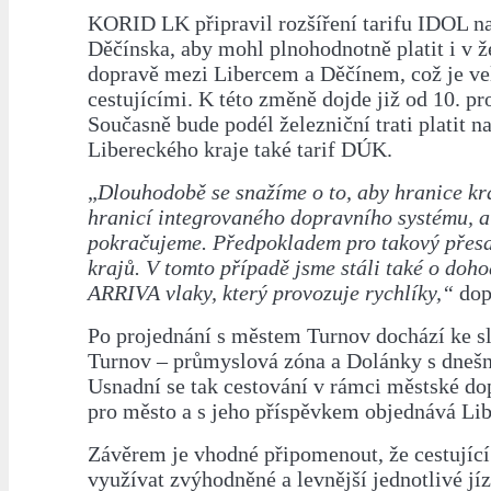
KORID LK připravil rozšíření tarifu IDOL na
Děčínska, aby mohl plnohodnotně platit i v ž
dopravě mezi Libercem a Děčínem, což je v
cestujícími. K této změně dojde již od 10. pr
Současně bude podél železniční trati platit n
Libereckého kraje také tarif DÚK.
„
Dlouhodobě se snažíme o to, aby hranice kr
hranicí integrovaného dopravního systému, a
pokračujeme. Předpokladem pro takový přes
krajů. V tomto případě jsme stáli také o doh
ARRIVA vlaky, který provozuje rychlíky,“
dopl
Po projednání s městem Turnov dochází ke s
Turnov – průmyslová zóna a Dolánky s dnešn
Usnadní se tak cestování v rámci městské do
pro město a s jeho příspěvkem objednává Lib
Závěrem je vhodné připomenout, že cestujíc
využívat zvýhodněné a levnější jednotlivé jíz