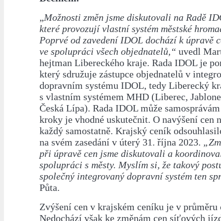
„
Možnosti změn jsme diskutovali na Radě IDO
které provozují vlastní systém městské hrom
Poprvé od zavedení IDOL dochází k úpravě c
ve spolupráci všech objednatelů
,
“
uvedl Mart
hejtman Libereckého kraje. Rada IDOL je po
který sdružuje zástupce objednatelů v integ
dopravním systému IDOL, tedy Liberecký kr
s vlastním systémem MHD (Liberec, Jablone
Česká Lípa). Rada IDOL může samosprávám d
kroky je vhodné uskutečnit. O navýšení cen n
každý samostatně. Krajský ceník odsouhlasilo
na svém zasedání v úterý 31. října 2023.
„Zm
při úpravě cen jsme diskutovali a koordinova
spolupráci s městy. Myslím si, že takový post
společný integrovaný dopravní systém ten sp
Půta.
Zvýšení cen v krajském ceníku je v průměru 
Nedochází však ke změnám cen síťových jízd