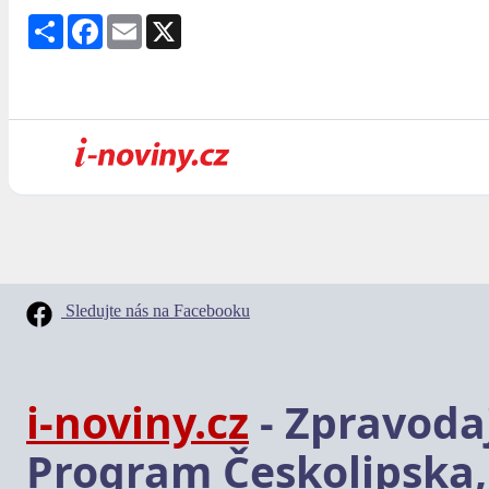
Share
Facebook
Email
X
Sledujte nás na Facebooku
i-noviny.cz
- Zpravodaj
Program Českolipska,