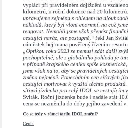
vyplácí při pravidelném dojíždění u vzdáleno
kilometrů, u roční dokonce nad 20 kilometrů
upravujeme zejména s ohledem na dlouhodobý
nákladů, který byl vloni enormní, na což jsm
reagovat. Nemohli jsme však přenést finanční
cestující naráz, ale postupně,“
řekl Jan Sviták
náměstek hejtmana pověřený řízením resortu
„Optikou roku 2023 se nemusí zdát další zvý
pochopitelné, ale z globálního pohledu je tat
v případě krajského ceníku spíše kosmetická,
jsme však na to, aby se pravidelných cestujíc
změna nejméně. Ponecháním cen síťových jí
cestující motivovat k využití těchto produktů
síťová jízdenka pro celý IDOL se cestujícím v
Sviták. Roční jízdenka bude i nadále stát 10.
cena se nezměnila do doby jejího zavedení v
Co se tedy v rámci tarifu IDOL změní?
Ceník