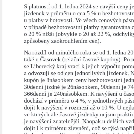
S platností od 1. ledna 2024 se navýší ceny j
jízdenek v průměru o cca 5 % u bezhotovostn
u platby v hotovosti. Ve všech cenových pás
v případě bezhotovostní platby garantována
o 20 % nižší (obvykle o 20 až 22 %, odchylk
způsobeny zaokrouhlením cen).
Na rozdíl od minulého roku se od 1. ledna 2
také u Časovek (relační časové kupóny). Po n
se Liberecký kraj vrací k jejich výpočtu pomo
a odvozují se od cen jednotlivých jízdenek. 
kupón je 8násobkem ceny bezhotovostní jedno
30denní jízdné je 26násobkem, 90denní je 7
366denní je 240násobkem. K navýšení u čas
dochází v průměru o 4 %, v jednotlivých pá
dojít k navýšení v rozmezí až o 10 %. U nejkr
ve kterých ale časové jízdenky nejsou prakti
je navýšení znatelnější. Naopak u delších vz
dojít i k mírnému zlevnění, což se týká např