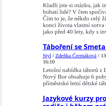
Kladli jste si otázku, jak 
bohatí lidé? V čem spočív
Čím to je, že někdo celý ž
konci života vlastní sotva 
jako před 40 lety, kdy s i
Táboření se Smet
Styl
/
Zdeňka Čermáková
/
13
16:10
Letošní nabídka táborů 
Nový Bor obsahuje 6 pob
příměstské letní dětské táb
Jazykové kurzy pro