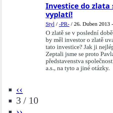
Investice do zlata
vyplatí!
Styl
/
-PR-
/
26. Duben 2013 -
O zlatě se v poslední době
by měl investor o zlatě uv
tato investice? Jak ji nejl
Zeptali jsme se proto Pav
představenstva společnos
a.s., na tyto a jiné otázky.
‹‹
3 / 10
››