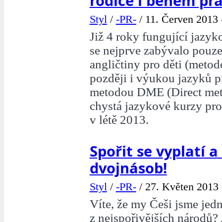
rodiče i během pr
Styl
/
-PR-
/
11. Červen 2013 
Již 4 roky fungující jazyk
se nejprve zabývalo pouz
angličtiny pro děti (meto
později i výukou jazyků p
metodou DME (Direct meth
chystá jazykové kurzy pro 
v létě 2013.
Spořit se vyplatí a
dvojnásob!
Styl
/
-PR-
/
27. Květen 2013 
Víte, že my Češi jsme jed
z nejspořivějších národů? J