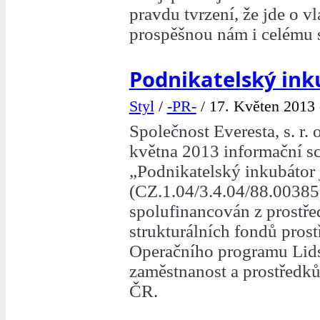
pravdu tvrzení, že jde o vl
prospěšnou nám i celému s
Podnikatelský ink
Styl
/
-PR-
/
17. Květen 2013 
Společnost Everesta, s. r. 
května 2013 informační s
„Podnikatelský inkubátor 
(CZ.1.04/3.4.04/88.00385)
spolufinancován z prostř
strukturálních fondů pros
Operačního programu Lids
zaměstnanost a prostředků
ČR.