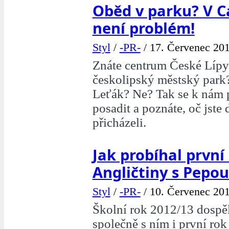
Oběd v parku? V C
není problém!
Styl
/
-PR-
/
17. Červenec 201
Znáte centrum České Lípy
českolipský městský park?
Leťák? Ne? Tak se k nám p
posadit a poznáte, oč jste
přicházeli.
Jak probíhal první
Angličtiny s Pepou
Styl
/
-PR-
/
10. Červenec 201
Školní rok 2012/13 dospě
společně s ním i první ro