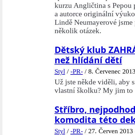
kurzu Angličtina s Pepou p
a autorce originální výuk
Lindě Neumayerové jsme p
několik otázek.
Dětský klub ZAHRÁ
než hlídání dětí
Styl
/
-PR-
/
8. Červenec 2013
Už jste někde viděli, aby s
vlastní školku? My jim to
Stříbro, nejpodho
komodita této dek
Styl
/
-PR-
/
27. Červen 2013 