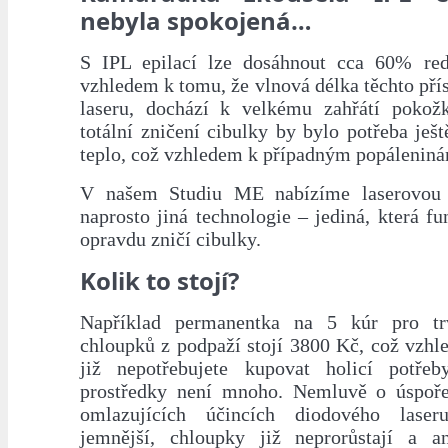
nebyla spokojená…
S IPL epilací lze dosáhnout cca 60% red
vzhledem k tomu, že vlnová délka těchto příst
laseru, dochází k velkému zahřátí pokož
totální zničení cibulky by bylo potřeba je
teplo, což vzhledem k případným popálenin
V našem Studiu ME nabízíme laserovou e
naprosto jiná technologie – jediná, která fu
opravdu zničí cibulky.
Kolik to stojí?
Například permanentka na 5 kúr pro trv
chloupků z podpaží stojí 3800 Kč, což vzhl
již nepotřebujete kupovat holicí potřeb
prostředky není mnoho. Nemluvě o úspoře
omlazujících účincích diodového lase
jemnější, chloupky již neprorůstají a a