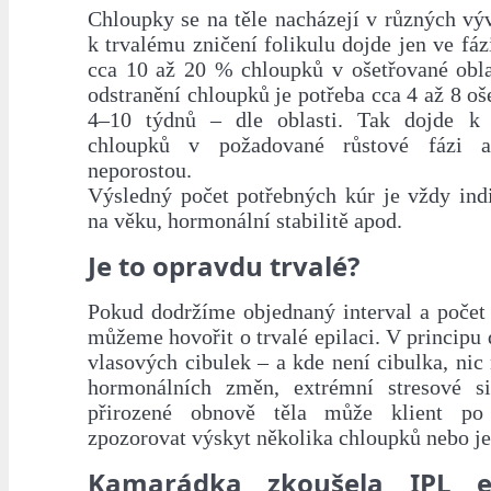
Chloupky se na těle nacházejí v různých vý
k trvalému zničení folikulu dojde jen ve fázi
cca 10 až 20 % chloupků v ošetřované obla
odstranění chloupků je potřeba cca 4 až 8 oš
4–10 týdnů – dle oblasti. Tak dojde k 
chloupků v požadované růstové fázi a
neporostou.
Výsledný počet potřebných kúr je vždy indi
na věku, hormonální stabilitě apod.
Je to opravdu trvalé?
Pokud dodržíme objednaný interval a počet 
můžeme hovořit o trvalé epilaci. V principu 
vlasových cibulek – a kde není cibulka, nic
hormonálních změn, extrémní stresové si
přirozené obnově těla může klient po
zpozorovat výskyt několika chloupků nebo 
Kamarádka zkoušela IPL ep