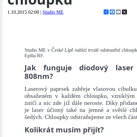
Share
Facebook
Email
X
1.10.2015 02:00
|
Studio ME
Studio ME v České Lípě nabízí trvalé odstranění chlou
Epilia RF.
Jak funguje diodový laser
808nm?
Laserový paprsek zahřeje vlasovou cibulk
obsaženém v každém chloupku, vzniklým 
zničí a nic zde již dále neroste. Díky přidan
je laser účinný také na jemné a světlé c
šedých. Chloupky odstraňujeme ze všech částí
Kolikrát musím přijít?