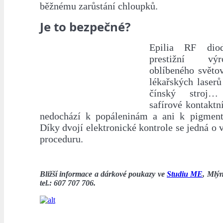
běžnému zarůstání chloupků.
Je to bezpečné?
Epilia RF dio
prestižní vý
oblíbeného světo
lékařských laser
čínský stroj…
safírové kontaktní
nedochází k popáleninám a ani k pigme
Díky dvojí elektronické kontrole se jedná o
proceduru.
Bližší informace a dárkové poukazy ve
Studiu ME
, Mlý
tel.: 607 707 706.