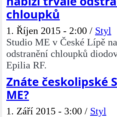
nabízí trvalé odstr
chloupků
1. Říjen 2015 - 2:00 /
Styl
Studio ME v České Lípě nab
odstranění chloupků diodo
Epilia RF.
Znáte českolipské 
ME?
1. Září 2015 - 3:00 /
Styl