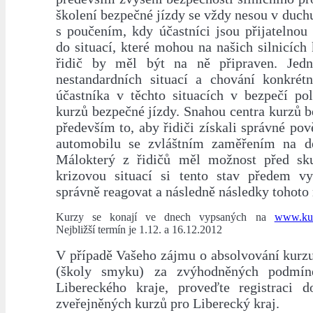
školení bezpečné jízdy se vždy nesou v duch
s poučením, kdy účastníci jsou přijatelnou
do situací, které mohou na našich silnicích 
řidič by měl být na ně připraven. Jed
nestandardních situací a chování konkrét
účastníka v těchto situacích v bezpečí po
kurzů bezpečné jízdy. Snahou centra kurzů b
především to, aby řidiči získali správné pov
automobilu se zvláštním zaměřením na de
Málokterý z řidičů měl možnost před sku
krizovou situací si tento stav předem v
správně reagovat a následně následky tohoto
Kurzy se konají ve dnech vypsaných na
www.kur
Nejbližší termín je 1.12. a 16.12.2012
V případě Vašeho zájmu o absolvování kurzu
(školy smyku) za zvýhodněných podmín
Libereckého kraje, proveďte registraci 
zveřejněných kurzů pro Liberecký kraj.