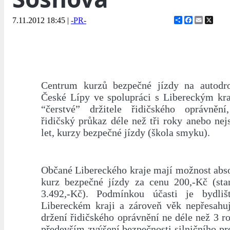
Share
Facebook
Email
X
7.11.2012 18:45
|
-PR-
Centrum kurzů bezpečné jízdy na autod
České Lípy ve spolupráci s Libereckým kr
“čerstvé” držitele řidičského oprávnění
řidičský průkaz déle než tři roky anebo nejso
let, kurzy bezpečné jízdy (škola smyku).
Občané Libereckého kraje mají možnost abso
kurz bezpečné jízdy za cenu 200,-Kč (sta
3.492,-Kč). Podmínkou účasti je bydliš
Libereckém kraji a zároveň věk nepřesahuj
držení řidičského oprávnění ne déle než 3 
především zvýšení bezpečnosti silničního p