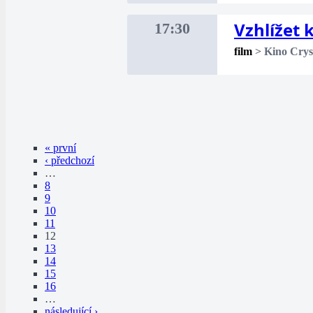
Vzhlížet
17:30
film
>
Kino Crys
« první
‹ předchozí
…
8
9
10
11
12
13
14
15
16
…
následující ›