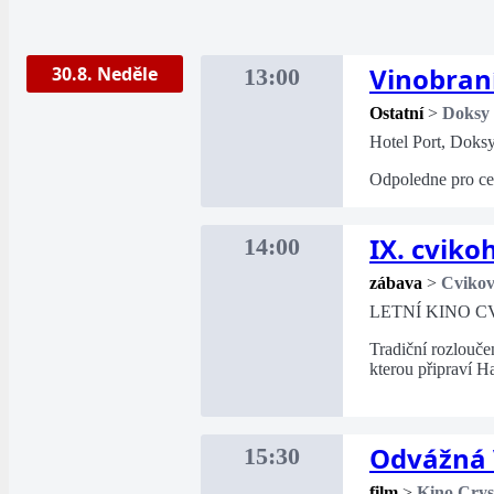
Vinobran
30.8. Neděle
13:00
Ostatní
>
Doksy
Hotel Port, Doks
Odpoledne pro cel
IX. cviko
14:00
zábava
>
Cviko
LETNÍ KINO C
Tradiční rozlouče
kterou připraví H
Odvážná 
15:30
film
>
Kino Crys