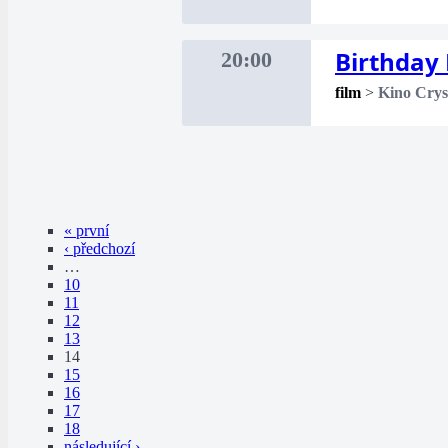
Birthday 
20:00
film
>
Kino Crys
« první
‹ předchozí
…
10
11
12
13
14
15
16
17
18
následující ›