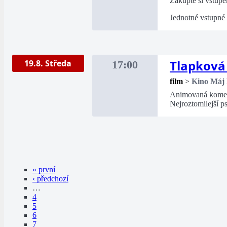
Zakupte si vstupe
Jednotné vstupné
Tlapková 
19.8. Středa
17:00
film
>
Kino Máj
Animovaná komedi
Nejroztomilejší p
« první
‹ předchozí
…
4
5
6
7