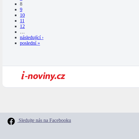
8
9
10
11
12
…
následující ›
poslední »
Sledujte nás na Facebooku