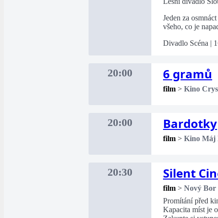
Lesní divadlo Sl
Jeden za osmnáct 
všeho, co je napa
Divadlo Scéna | 1
6 gramů
20:00
film
>
Kino Crys
Bardotky
20:00
film
>
Kino Máj
Silent Ci
20:30
film
>
Nový Bor
Promítání před k
Kapacita míst je