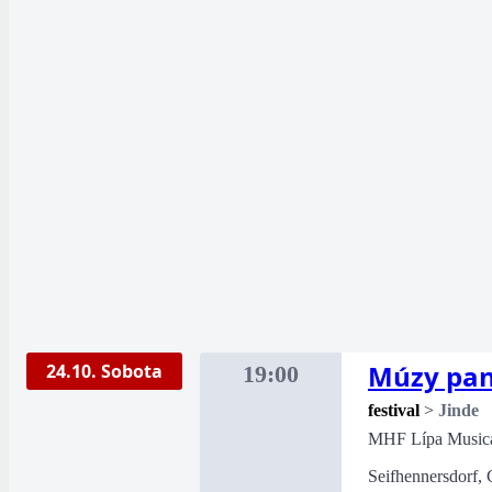
Múzy pan
24.10. Sobota
19:00
festival
>
Jinde
MHF Lípa Music
Seifhennersdorf, 