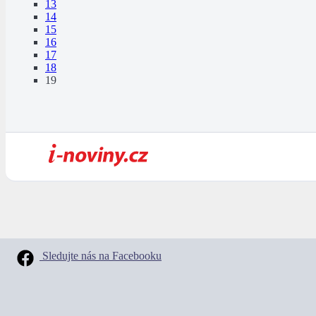
13
14
15
16
17
18
19
Sledujte nás na Facebooku