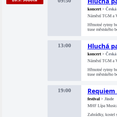
Hluchá pa
09:50
koncert
>
Česká
Náměstí TGM a V
Hřmotné rytmy bu
trase městského 
Hluchá pa
13:00
koncert
>
Česká
Náměstí TGM a V
Hřmotné rytmy bu
trase městského 
Requiem 
19:00
festival
>
Jinde
MHF Lípa Music
Zahrádky, kostel 