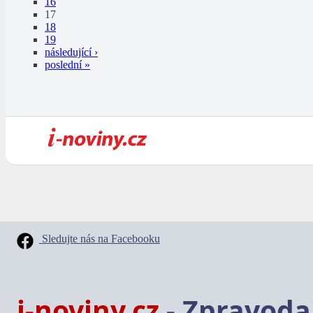
16
17
18
19
následující ›
poslední »
Sledujte nás na Facebooku
i-noviny.cz
- Zpravodaj