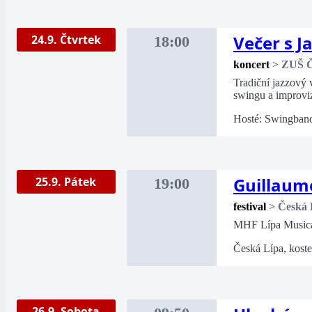
Večer s J
24.9. Čtvrtek
18:00
koncert
>
ZUŠ Č
Tradiční jazzový 
swingu a improviz
Hosté: Swingban
Guillaum
25.9. Pátek
19:00
festival
>
Česká 
MHF Lípa Music
Česká Lípa, koste
26.9. Sobota