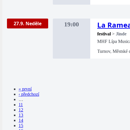
La Rame
27.9. Neděle
19:00
festival
>
Jinde
MHF Lípa Music
Turnov, Městské 
« první
‹ předchozí
…
11
12
13
14
15