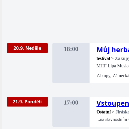
Můj herb
20.9. Neděle
18:00
festival
>
Zákup
MHF Lípa Music
Zákupy, Zámecká
Vstoupení
21.9. Pondělí
17:00
Ostatní
>
Jirásk
...na slavnostním