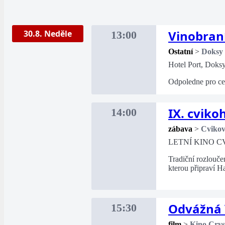
Vinobran
30.8. Neděle
13:00
Ostatní
>
Doksy
Hotel Port, Doks
Odpoledne pro cel
IX. cviko
14:00
zábava
>
Cviko
LETNÍ KINO C
Tradiční rozlouče
kterou připraví H
Odvážná 
15:30
film
>
Kino Crys