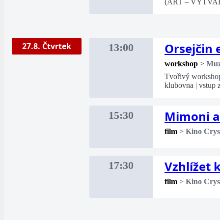
(ART – VÝTVA
Orsejčin 
27.8. Čtvrtek
13:00
workshop
>
Mu
Tvořivý workshop 
klubovna | vstup
Mimoni a
15:30
film
>
Kino Crys
Vzhlížet
17:30
film
>
Kino Crys