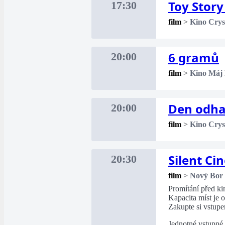
Toy Story
17:30
film
>
Kino Crys
6 gramů
20:00
film
>
Kino Máj
Den odha
20:00
film
>
Kino Crys
Silent Ci
20:30
film
>
Nový Bor
Promítání před k
Kapacita míst je
Zakupte si vstupe
Jednotné vstupné