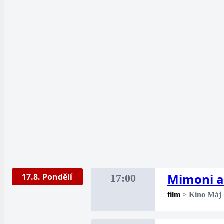
Mimoni a
17.8. Pondělí
17:00
film
>
Kino Máj