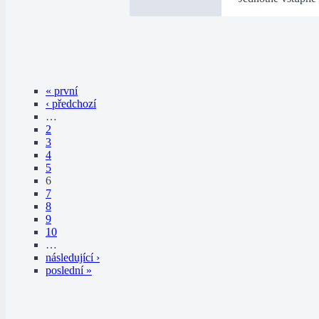
« první
‹ předchozí
…
2
3
4
5
6
7
8
9
10
…
následující ›
poslední »