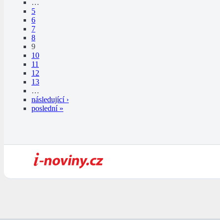
…
5
6
7
8
9
10
11
12
13
…
následující ›
poslední »