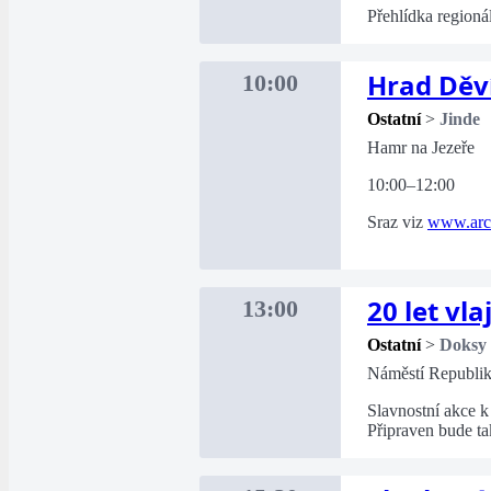
Přehlídka regioná
Hrad Děví
10:00
Ostatní
>
Jinde
Hamr na Jezeře
10:00–12:00
Sraz viz
www.arch
20 let vl
13:00
Ostatní
>
Doksy
Náměstí Republi
Slavnostní akce k 
Připraven bude t