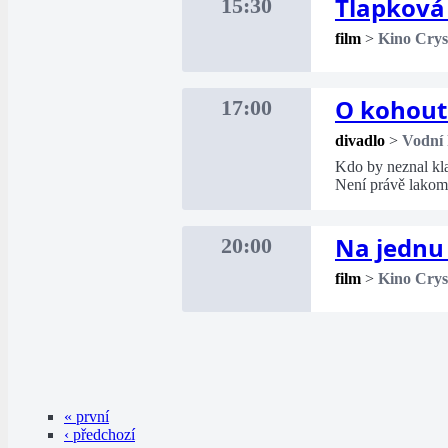
Tlapková 
15:30
film
>
Kino Crys
O kohouto
17:00
divadlo
>
Vodní 
Kdo by neznal kla
Není právě lakomo
Na jednu
20:00
film
>
Kino Crys
« první
‹ předchozí