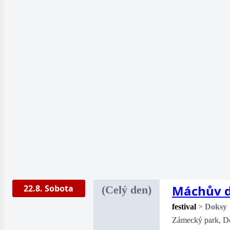
Máchův di
22.8. Sobota
(Celý den)
festival
>
Doksy
Zámecký park, D