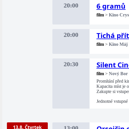
6 gramů
20:00
film
>
Kino Crys
Tichá pří
20:00
film
>
Kino Máj
Silent C
20:30
film
>
Nový Bor
Promítání před k
Kapacita míst je
Zakupte si vstupe
Jednotné vstupné
Orsejčin 
13.8. Čtvrtek
13:00