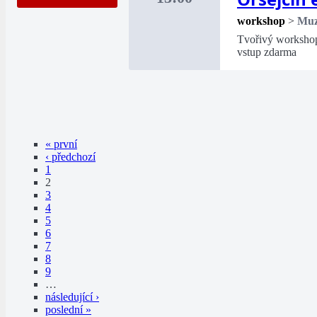
workshop
>
Mu
Tvořivý workshop 
vstup zdarma
« první
‹ předchozí
1
2
3
4
5
6
7
8
9
…
následující ›
poslední »