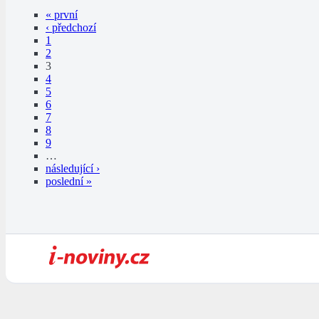
« první
‹ předchozí
1
2
3
4
5
6
7
8
9
…
následující ›
poslední »