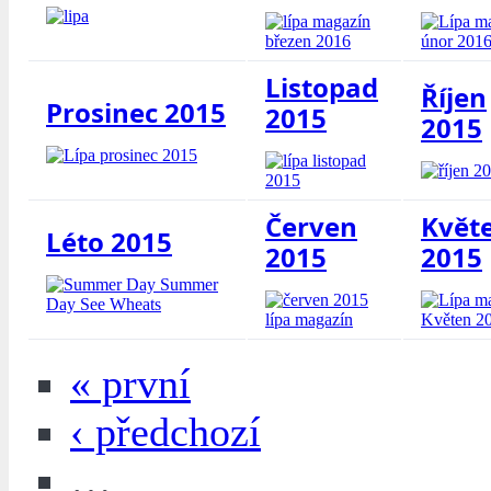
Listopad
Říjen
Prosinec 2015
2015
2015
Červen
Květ
Léto 2015
2015
2015
« první
‹ předchozí
…