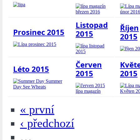
Listopad
Říjen
Prosinec 2015
2015
2015
Červen
Květ
Léto 2015
2015
2015
« první
‹ předchozí
…