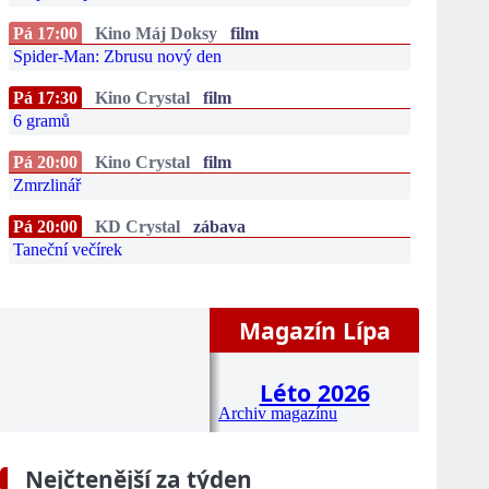
Pá 17:00
Kino Máj Doksy
film
Spider-Man: Zbrusu nový den
Pá 17:30
Kino Crystal
film
6 gramů
Pá 20:00
Kino Crystal
film
Zmrzlinář
Pá 20:00
KD Crystal
zábava
Taneční večírek
Magazín Lípa
Léto 2026
Archiv magazínu
Nejčtenější za týden