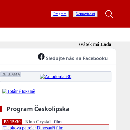
Program
Nemovitosti
svátek má
Lada
Sledujte nás na Facebooku
REKLAMA
Program Českolipska
Pá 15:30
Kino Crystal
film
Tlapková patrola: Dinosauří film