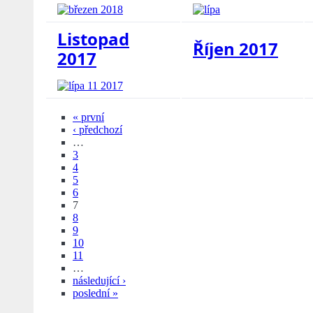
Listopad
Říjen 2017
2017
« první
‹ předchozí
…
3
4
5
6
7
8
9
10
11
…
následující ›
poslední »