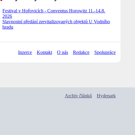
Festival v Hořovicích - Conventus Horowitz 11.-14.8.
2026
Slavnostní předání zrevitalizovaných objektů U Vodního
hradu
Inzerce
Kontakt
O nás
Redakce
Spolupráce
Archiv článků
Hydepark