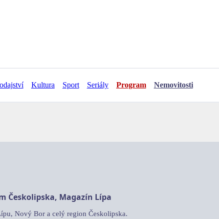
odajství
Kultura
Sport
Seriály
Program
Nemovitosti
am Českolipska, Magazín Lípa
Lípu, Nový Bor a celý region Českolipska.