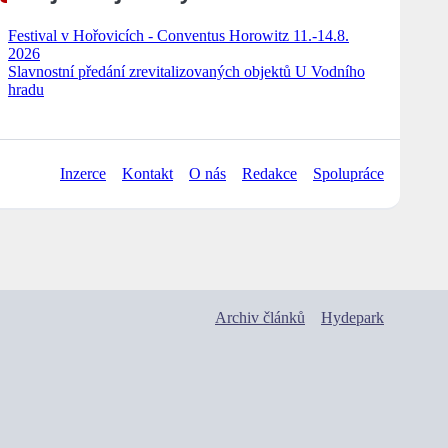
Festival v Hořovicích - Conventus Horowitz 11.-14.8.
2026
Slavnostní předání zrevitalizovaných objektů U Vodního
hradu
Inzerce
Kontakt
O nás
Redakce
Spolupráce
Archiv článků
Hydepark