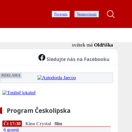
Program
Nemovitosti
svátek má
Oldřiška
Sledujte nás na Facebooku
REKLAMA
Program Českolipska
Čt 17:30
Kino Crystal
film
6 gramů