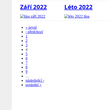
Září 2022
Léto 2022
« první
‹ předchozí
1
2
3
4
5
6
7
8
9
…
následující ›
poslední »