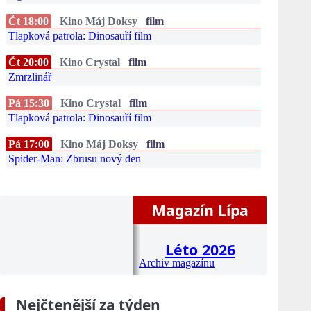
Čt 18:00
Kino Máj Doksy
film
Tlapková patrola: Dinosauří film
Čt 20:00
Kino Crystal
film
Zmrzlinář
Pá 15:30
Kino Crystal
film
Tlapková patrola: Dinosauří film
Pá 17:00
Kino Máj Doksy
film
Spider-Man: Zbrusu nový den
Magazín Lípa
Léto 2026
Archiv magazínu
Nejčtenější za týden