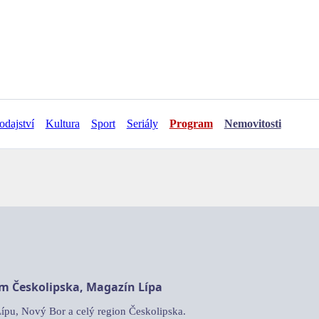
odajství
Kultura
Sport
Seriály
Program
Nemovitosti
am Českolipska, Magazín Lípa
Lípu, Nový Bor a celý region Českolipska.