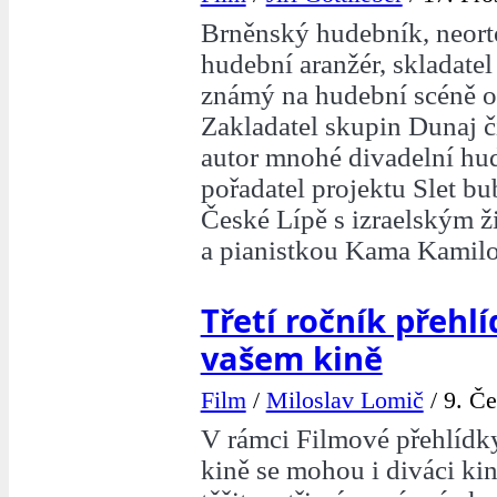
Brněnský hudebník, neort
hudební aranžér, skladatel
známý na hudební scéně od
Zakladatel skupin Dunaj či
autor mnohé divadelní hu
pořadatel projektu Slet b
České Lípě s izraelským 
a pianistkou Kama Kamilo
Třetí ročník přehl
vašem kině
Film
/
Miloslav Lomič
/
9. Če
V rámci Filmové přehlídk
kině se mohou i diváci ki