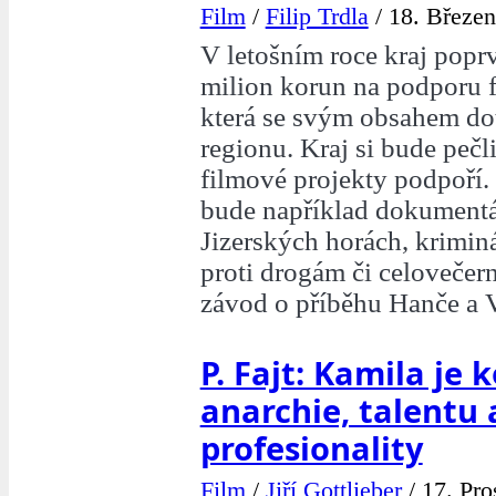
Film
/
Filip Trdla
/
18. Březen
V letošním roce kraj poprv
milion korun na podporu f
která se svým obsahem do
regionu. Kraj si bude pečli
filmové projekty podpoří.
bude například dokumentá
Jizerských horách, kriminál
proti drogám či celovečern
závod o příběhu Hanče a V
P. Fajt: Kamila je
anarchie, talentu 
profesionality
Film
/
Jiří Gottlieber
/
17. Pro