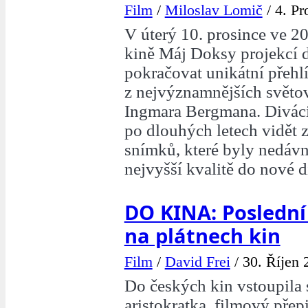
Film
/
Miloslav Lomič
/
4. Pr
V úterý 10. prosince ve 2
kině Máj Doksy projekcí 
pokračovat unikátní přehl
z nejvýznamnějších světov
Ingmara Bergmana. Divác
po dlouhých letech vidět 
snímků, které byly nedáv
nejvyšší kvalitě do nové d
DO KINA: Poslední
na plátnech kin
Film
/
David Frei
/
30. Říjen 
Do českých kin vstoupila s
aristokratka, filmový přep