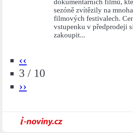
dokumentárních filmů, kte
sezóně zvítězily na mnoh
filmových festivalech. C
vstupenku v předprodeji 
zakoupit...
‹‹
3 / 10
››