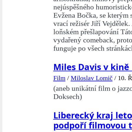
nejúspěšného humoristic
Evžena Bočka, se kterým s
vrací režisér Jiří Vejdělek.
loňském přešlapování Tát
vydařený comeback, proto
funguje po všech stránkác
Miles Davis v kině
Film
/
Miloslav Lomič
/
10. Ř
(aneb unikátní film o jazz
Doksech)
Liberecký kraj let
podpoří filmovou 