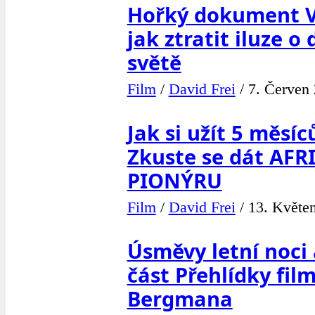
Hořký dokument V 
jak ztratit iluze o
světě
Film
/
David Frei
/
7. Červen 
Jak si užít 5 měsí
Zkuste se dát AF
PIONÝRU
Film
/
David Frei
/
13. Květen
Úsměvy letní noci 
část Přehlídky film
Bergmana