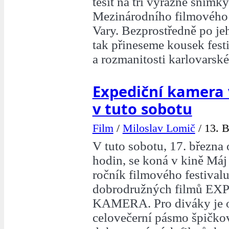
těšit na tři výrazné snímk
Mezinárodního filmového 
Vary. Bezprostředně po je
tak přineseme kousek fest
a rozmanitosti karlovarsk
Expediční kamera 
v tuto sobotu
Film
/
Miloslav Lomič
/
13. B
V tuto sobotu, 17. března
hodin, se koná v kině Má
ročník filmového festivalu
dobrodružných filmů EX
KAMERA. Pro diváky je o
celovečerní pásmo špičko