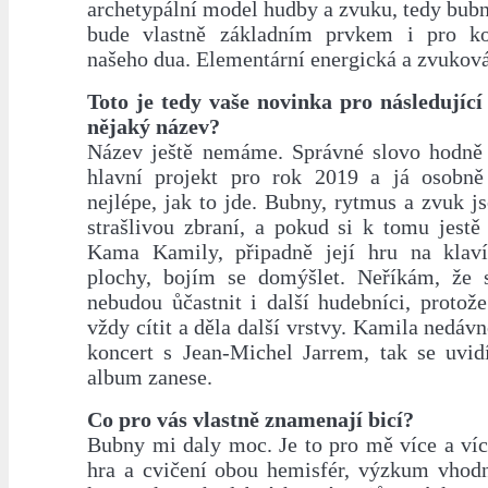
archetypální model hudby a zvuku, tedy bub
bude vlastně základním prvkem i pro kon
našeho dua. Elementární energická a zvuková
Toto je tedy vaše novinka pro následujíc
nějaký název?
Název ještě nemáme. Správné slovo hodně 
hlavní projekt pro rok 2019 a já osobně
nejlépe, jak to jde. Bubny, rytmus a zvuk 
strašlivou zbraní, a pokud si k tomu jest
Kama Kamily, připadně její hru na klaví
plochy, bojím se domýšlet. Neříkám, že 
nebudou ůčastnit i další hudebníci, protože
vždy cítit a děla další vrstvy. Kamila nedávn
koncert s Jean-Michel Jarrem, tak se uvid
album zanese.
Co pro vás vlastně znamenají bicí?
Bubny mi daly moc. Je to pro mě více a více
hra a cvičení obou hemisfér, výzkum vhodn