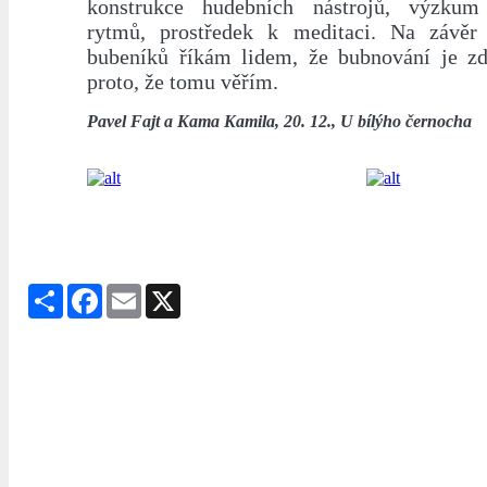
konstrukce hudebních nástrojů, výzkum 
rytmů, prostředek k meditaci. Na závěr 
bubeníků říkám lidem, že bubnování je z
proto, že tomu věřím.
Pavel Fajt a Kama Kamila, 20. 12., U bílýho černocha
Share
Facebook
Email
X