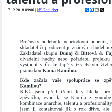
Share
Facebook
Email
X
17.12.2018 09:06
|
Jiří Gottlieber
Brněnský hudebník, neortodoxní bubeník, h
skladatel či producent je známý na hudební s
Zakladatel skupin
Dunaj či Bittová & Fa
divadelní hudby nebo pořadatel projekt
vystoupí v České Lípě s izraelským živl
pianistkou
Kama Kamilou
.
Kde začala vaše spolupráce se zp
Kamilou?
Když jsem před třemi lety hledal pro
zpěvačku, vynořila se Kamila z youtube
kombinace anarchie, talentu a profesionalit
jsem ji kontaktoval již o rok dříve, ale