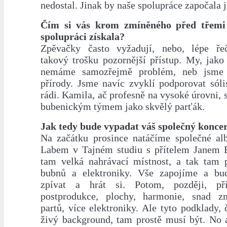
nedostal. Jinak by naše spolupráce započala j
Čím si vás krom zmíněného před třemi 
spolupráci získala?
Zpěvačky často vyžadují, nebo, lépe řeč
takový trošku pozornější přístup. My, jako
nemáme samozřejmě problém, neb jsme 
přírody. Jsme navíc zvyklí podporovat sóli
rádi. Kamila, ač profesně na vysoké úrovni, 
bubenickým týmem jako skvělý parťák.
Jak tedy bude vypadat váš společný konce
Na začátku prosince natáčíme společné a
Labem v Tajném studiu s přítelem Janem 
tam velká nahrávací místnost, a tak tam 
bubnů a elektroniky. Vše zapojíme a bu
zpívat a hrát si. Potom, později, př
postprodukce, plochy, harmonie, snad z
partů, více elektroniky. Ale tyto podklady,
živý background, tam prostě musí být. No a