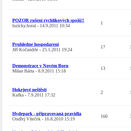
POZOR rušení rychlíkových spojů!!
1
luzicky.horal
-
14.9.2011 10:34
Pruhledne hospodareni
17
Jiří Kočandrle
-
25.1.2011 19:24
Demonstrace v Novém Boru
13
Milan Bárta
-
8.9.2011 15:18
Hokejové neštěstí
2
Kafka
-
7.9.2011 17:32
Hydepark - připravovaná pravidla
160
Ondřej Víteček
-
16.8.2010 15:19