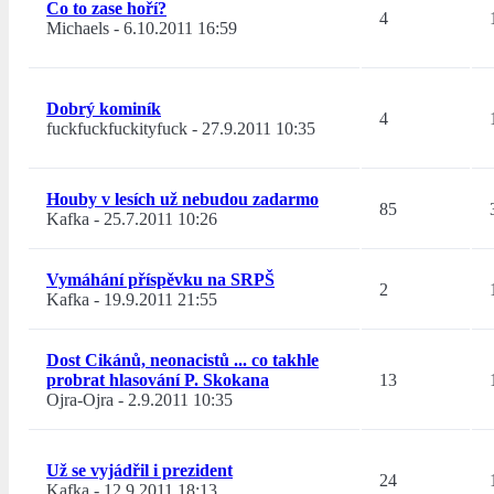
Co to zase hoří?
4
Michaels
-
6.10.2011 16:59
Dobrý kominík
4
fuckfuckfuckityfuck
-
27.9.2011 10:35
Houby v lesích už nebudou zadarmo
85
Kafka
-
25.7.2011 10:26
Vymáhání příspěvku na SRPŠ
2
Kafka
-
19.9.2011 21:55
Dost Cikánů, neonacistů ... co takhle
probrat hlasování P. Skokana
13
Ojra-Ojra
-
2.9.2011 10:35
Už se vyjádřil i prezident
24
Kafka
-
12.9.2011 18:13