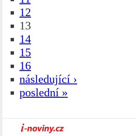
12
13
14
15
16
následující ›
poslední »