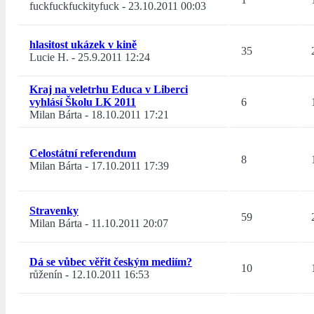
fuckfuckfuckityfuck
-
23.10.2011 00:03
hlasitost ukázek v kině
35
Lucie H.
-
25.9.2011 12:24
Kraj na veletrhu Educa v Liberci
vyhlásí Školu LK 2011
6
Milan Bárta
-
18.10.2011 17:21
Celostátní referendum
8
Milan Bárta
-
17.10.2011 17:39
Stravenky
59
Milan Bárta
-
11.10.2011 20:07
Dá se vůbec věřit českým mediím?
10
růženín
-
12.10.2011 16:53