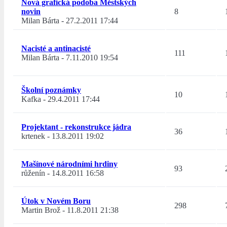
Nová grafická podoba Městských
novin
8
Milan Bárta
-
27.2.2011 17:44
Nacisté a antinacisté
111
Milan Bárta
-
7.11.2010 19:54
Školní poznámky
10
Kafka
-
29.4.2011 17:44
Projektant - rekonstrukce jádra
36
krtenek
-
13.8.2011 19:02
Mašínové národními hrdiny
93
růženín
-
14.8.2011 16:58
Útok v Novém Boru
298
Martin Brož
-
11.8.2011 21:38