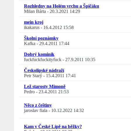
Rozhledny na Holém vrchu a Špičáku
Milan Bárta
-
20.3.2021 14:29
mein kroj
ikakarus
-
16.4.2012 15:58
Školní poznámky
Kafka
-
29.4.2011 17:44
Dobrý kominík
fuckfuckfuckityfuck
-
27.9.2011 10:35
Českolipské nádraží
Petr Starý
-
15.4.2011 17:41
Lež starosty Mimoně
Pedro
-
23.4.2011 21:53
Něco z češtiny
jaroslav fiala
-
10.12.2022 14:32
Kam v České Lípě na běžky?