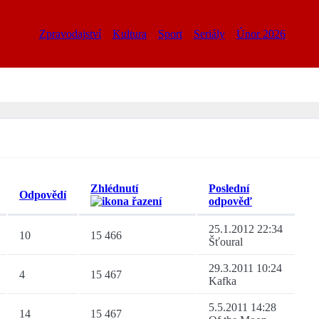
Zpravodajství
Kultura
Sport
Seriály
Únor 2026
Zhlédnutí
Poslední
Odpovědí
odpověď
25.1.2012 22:34
10
15 466
Šťoural
29.3.2011 10:24
4
15 467
Kafka
5.5.2011 14:28
14
15 467