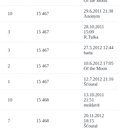
Of the Moon
29.6.2011 21:38
10
15 467
Anonym
28.10.2011
3
15 467
15:09
R.Tulka
27.5.2012 12:44
3
15 467
barta
10.6.2012 17:05
2
15 467
Of the Moon
12.7.2012 21:16
1
15 467
Šťoural
13.10.2011
10
15 468
21:51
moldavit
20.11.2012
7
15 468
18:15
Šťoural