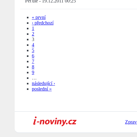
Peťule
-
19.12.2011 00:25
« první
‹ předchozí
1
2
3
4
5
6
7
8
9
…
následující ›
poslední »
Zprav