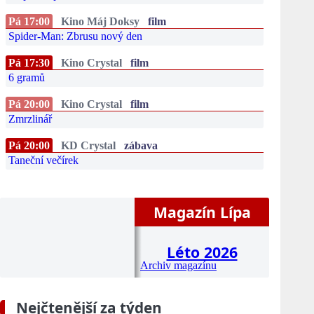
Pá 17:00
Kino Máj Doksy
film
Spider-Man: Zbrusu nový den
Pá 17:30
Kino Crystal
film
6 gramů
Pá 20:00
Kino Crystal
film
Zmrzlinář
Pá 20:00
KD Crystal
zábava
Taneční večírek
Magazín Lípa
Léto 2026
Archiv magazínu
Nejčtenější za týden