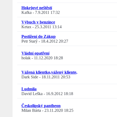
Hokejové neštěstí
Kafka
-
7.9.2011 17:32
Výbuch v benzínce
Ketax
-
25.3.2011 13:14
Postižení do Zákup
Petr Starý
-
18.4.2012 20:27
Vládní opatření
holak
-
11.12.2020 18:28
Vážená klientko,vážený kliente,
Dark Side
-
18.11.2011 20:53
Ludmila
David Leška
-
16.9.2012 18:18
Českolipský pantheon
Milan Bárta
-
23.11.2020 18:25