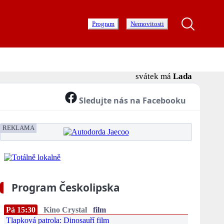
Program
Nemovitosti
svátek má
Lada
Sledujte nás na Facebooku
REKLAMA
Program Českolipska
Pá 15:30
Kino Crystal
film
Tlapková patrola: Dinosauří film