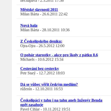
nechápavá
-
2.5.2011 17:36
Městské slavnosti 2011
Milan Bárta
-
26.6.2011 22:42
Nová hala
Milan Bárta
-
28.10.2011 10:36
Z Českolipského deníku:
Ojra-Ojra
-
26.5.2012 12:00
O pohár starostky - akce pro školy z pátku 8.6
Michaels
-
10.6.2012 15:34
Cestování bez cestovky
Petr Starý
-
12.7.2012 18:03
Dá se vůbec věřit českým mediím?
růženín
-
12.10.2011 16:53
Českolipáci v tahu i na tahu aneb Inženýr Benda
opět zasahuje
Pavel Cihlar
-
10.11.2012 19:51