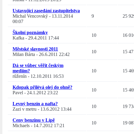
Ustavující zasedání zastupitelstva
Michal Vencovský
-
13.11.2014
9
25 92
00:07
Školní poznámky
10
16 01
Kafka
-
29.4.2011 17:44
Městské slavnosti 2011
10
15 47
Milan Bárta
-
26.6.2011 22:42
Dá se vůbec věřit českým
mediím?
10
15 46
růženín
-
12.10.2011 16:53
Kdopak přilévá olej do ohně?
10
15 46
Pavel
-
24.1.2012 23:22
Levný benzín a nafta?
10
19 73
Zazi v metru
-
13.6.2012 13:44
Ceny benzinu v Lípě
10
19 08
Michaels
-
14.7.2012 17:21