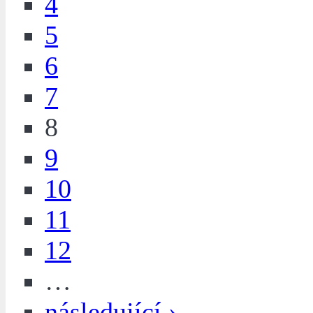
4
5
6
7
8
9
10
11
12
…
následující ›