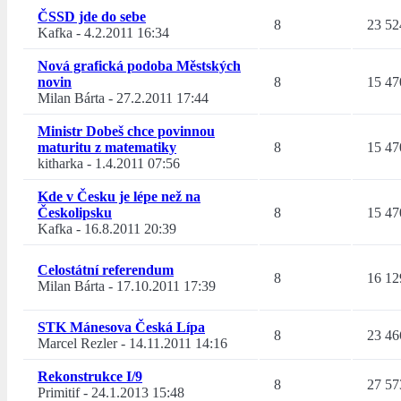
ČSSD jde do sebe
8
23 52
Kafka
-
4.2.2011 16:34
Nová grafická podoba Městských
novin
8
15 47
Milan Bárta
-
27.2.2011 17:44
Ministr Dobeš chce povinnou
maturitu z matematiky
8
15 47
kitharka
-
1.4.2011 07:56
Kde v Česku je lépe než na
Českolipsku
8
15 47
Kafka
-
16.8.2011 20:39
Celostátní referendum
8
16 12
Milan Bárta
-
17.10.2011 17:39
STK Mánesova Česká Lípa
8
23 46
Marcel Rezler
-
14.11.2011 14:16
Rekonstrukce I/9
8
27 57
Primitif
-
24.1.2013 15:48