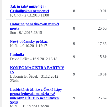
Jak to také může být s
Českolipskou nemocnicí
8
19 01
F, Chot
-
27.3.2013 11:00
Dotaz na paní tiskovou mluvčí
města
8
25 60
Sou
-
9.1.2015 23:15
Nový občanský průkaz
9
17 35
Kafka
-
9.10.2011 12:17
Ludmila
9
15 61
David Leška
-
16.9.2012 18:18
KONEC MAGISTRA BÁRTY V
IN
9
18 81
Lubomír B. Šádek
-
31.12.2012
23:44
Lesbická strážnice z České Lípy
pronásledovala manžela své
milenky! PŘEPIS nechutných
9
25 62
SMS
Kafka
-
11.12.2013 20:29