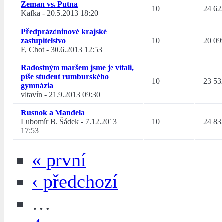
Zeman vs. Putna
10
24 62
Kafka
-
20.5.2013 18:20
Předprázdninové krajské
zastupitelstvo
10
20 09
F, Chot
-
30.6.2013 12:53
Radostným maršem jsme je vítali,
píše student rumburského
10
23 53
gymnázia
vltavín
-
21.9.2013 09:30
Rusnok a Mandela
Lubomír B. Šádek
-
7.12.2013
10
24 83
17:53
« první
‹ předchozí
…