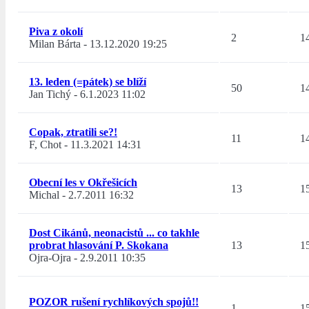
Piva z okolí
2
1
Milan Bárta
-
13.12.2020 19:25
13. leden (=pátek) se blíží
50
1
Jan Tichý
-
6.1.2023 11:02
Copak, ztratili se?!
11
1
F, Chot
-
11.3.2021 14:31
Obecní les v Okřešicích
13
1
Michal
-
2.7.2011 16:32
Dost Cikánů, neonacistů ... co takhle
probrat hlasování P. Skokana
13
1
Ojra-Ojra
-
2.9.2011 10:35
POZOR rušení rychlíkových spojů!!
1
1