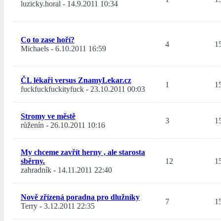
luzicky.horal
-
14.9.2011 10:34
Co to zase hoří?
4
1
Michaels
-
6.10.2011 16:59
ČL lékaři versus ZnamyLekar.cz
1
1
fuckfuckfuckityfuck
-
23.10.2011 00:03
Stromy ve městě
3
1
růženín
-
26.10.2011 10:16
My chceme zavřít herny , ale starosta
sběrny.
12
1
zahradník
-
14.11.2011 22:40
Nově zřízená poradna pro dlužníky
7
1
Terry
-
3.12.2011 22:35