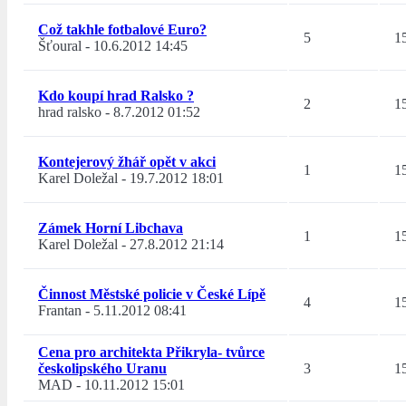
Což takhle fotbalové Euro?
5
1
Šťoural
-
10.6.2012 14:45
Kdo koupí hrad Ralsko ?
2
1
hrad ralsko
-
8.7.2012 01:52
Kontejerový žhář opět v akci
1
1
Karel Doležal
-
19.7.2012 18:01
Zámek Horní Libchava
1
1
Karel Doležal
-
27.8.2012 21:14
Činnost Městské policie v České Lípě
4
1
Frantan
-
5.11.2012 08:41
Cena pro architekta Přikryla- tvůrce
českolipského Uranu
3
1
MAD
-
10.11.2012 15:01