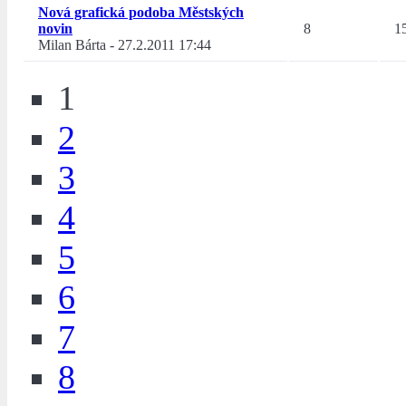
Nová grafická podoba Městských
novin
8
1
Milan Bárta
-
27.2.2011 17:44
1
2
3
4
5
6
7
8