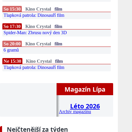
So 15:30
Kino Crystal
film
Tlapková patrola: Dinosauří film
So 17:30
Kino Crystal
film
Spider-Man: Zbrusu nový den 3D
So 20:00
Kino Crystal
film
6 gramů
Ne 15:30
Kino Crystal
film
Tlapková patrola: Dinosauří film
Magazín Lípa
Léto 2026
Archiv magazínu
Nejčtenější za týden