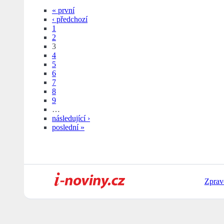
« první
‹ předchozí
1
2
3
4
5
6
7
8
9
…
následující ›
poslední »
Zprav