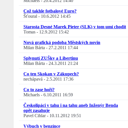
Michaels
-
20.4.2012 14:40
Což takhle fotbalové Euro?
Šťoural
-
10.6.2012 14:45
Starosta Desné Marek Pieter (SLK) v tom umí chodit
Tomas
-
12.9.2012 15:42
Nová grafická podoba Městských novin
Milan Bárta
-
27.2.2011 17:44
Splynutí ZUŠky a Libertinu
Milan Bárta
-
24.3.2011 21:24
Co ten Skokan v Zákupech?
nechápavá
-
2.5.2011 17:36
Co to zase hoří?
Michaels
-
6.10.2011 16:59
Českolipáci v tahu i na tahu aneb Inženýr Benda
opět zasahuje
Pavel Cihlar
-
10.11.2012 19:51
Výbuch v benzínce