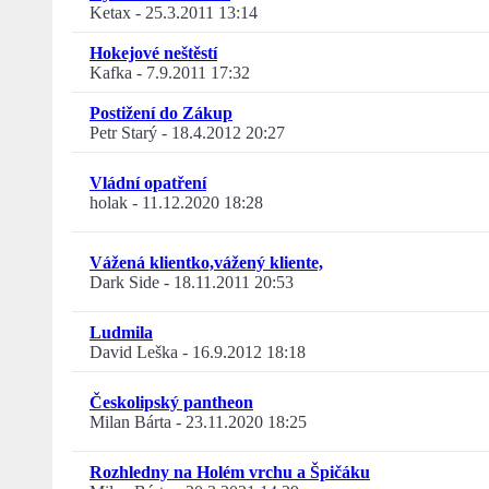
Ketax
-
25.3.2011 13:14
Hokejové neštěstí
Kafka
-
7.9.2011 17:32
Postižení do Zákup
Petr Starý
-
18.4.2012 20:27
Vládní opatření
holak
-
11.12.2020 18:28
Vážená klientko,vážený kliente,
Dark Side
-
18.11.2011 20:53
Ludmila
David Leška
-
16.9.2012 18:18
Českolipský pantheon
Milan Bárta
-
23.11.2020 18:25
Rozhledny na Holém vrchu a Špičáku