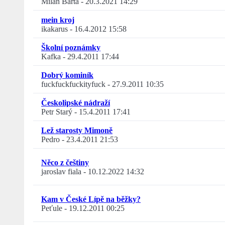
Milan Bárta
-
20.3.2021 14:29
mein kroj
ikakarus
-
16.4.2012 15:58
Školní poznámky
Kafka
-
29.4.2011 17:44
Dobrý kominík
fuckfuckfuckityfuck
-
27.9.2011 10:35
Českolipské nádraží
Petr Starý
-
15.4.2011 17:41
Lež starosty Mimoně
Pedro
-
23.4.2011 21:53
Něco z češtiny
jaroslav fiala
-
10.12.2022 14:32
Kam v České Lípě na běžky?
Peťule
-
19.12.2011 00:25