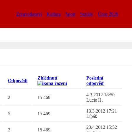
Zpravodajství
Kultura
Sport
Seriály
Únor 2026
Zhlédnutí
Poslední
Odpovědí
odpověď
4.3.2012 18:50
2
15 469
Lucie H.
13.3.2012 17:21
5
15 469
Lípák
23.4.2012 15:52
2
15 469