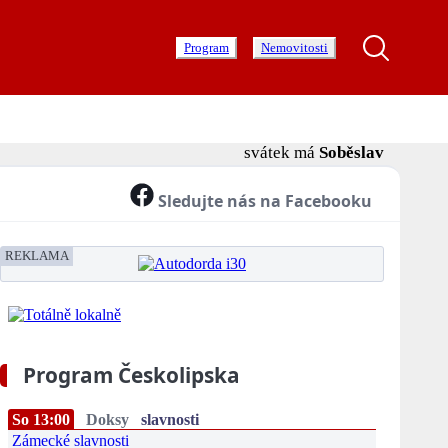
Program
Nemovitosti
svátek má
Soběslav
Sledujte nás na Facebooku
REKLAMA
Program Českolipska
So 13:00
Doksy
slavnosti
Zámecké slavnosti