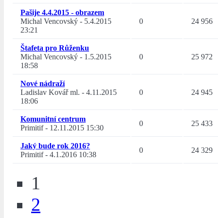
Pašije 4.4.2015 - obrazem
Michal Vencovský
-
5.4.2015
0
24 956
23:21
Štafeta pro Růženku
Michal Vencovský
-
1.5.2015
0
25 972
18:58
Nové nádraží
Ladislav Kovář ml.
-
4.11.2015
0
24 945
18:06
Komunitní centrum
0
25 433
Primitif
-
12.11.2015 15:30
Jaký bude rok 2016?
0
24 329
Primitif
-
4.1.2016 10:38
1
2