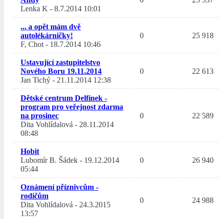
Lenka K
-
8.7.2014 10:01
... a opět mám dvě
autolékárničky!
0
25 918
F, Chot
-
18.7.2014 10:46
Ustavující zastupitelstvo
Nového Boru 19.11.2014
0
22 613
Jan Tichý
-
21.11.2014 12:38
Dětské centrum Delfínek -
program pro veřejnost zdarma
na prosinec
0
22 589
Dita Vohlídalová
-
28.11.2014
08:48
Hobit
Lubomír B. Šádek
-
19.12.2014
0
26 940
05:44
Oznámení příznivcům -
rodičům
0
24 988
Dita Vohlídalová
-
24.3.2015
13:57