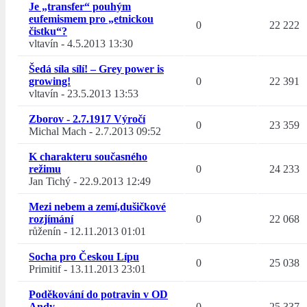
Je „transfer“ pouhým
eufemismem pro „etnickou
0
22 222
čistku“?
vltavín
-
4.5.2013 13:30
Šedá síla sílí! – Grey power is
growing!
0
22 391
vltavín
-
23.5.2013 13:53
Zborov - 2.7.1917 Výročí
0
23 359
Michal Mach
-
2.7.2013 09:52
K charakteru současného
režimu
0
24 233
Jan Tichý
-
22.9.2013 12:49
Mezi nebem a zemí,dušičkové
rozjímání
0
22 068
růženín
-
12.11.2013 01:01
Socha pro Českou Lípu
0
25 038
Primitif
-
13.11.2013 23:01
Poděkování do potravin v OD
Andy
0
25 337