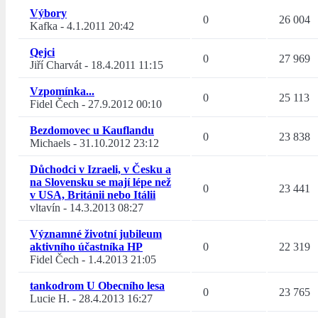
Výbory
0
26 004
Kafka
-
4.1.2011 20:42
Qejci
0
27 969
Jiří Charvát
-
18.4.2011 11:15
Vzpomínka...
0
25 113
Fidel Čech
-
27.9.2012 00:10
Bezdomovec u Kauflandu
0
23 838
Michaels
-
31.10.2012 23:12
Důchodci v Izraeli, v Česku a
na Slovensku se mají lépe než
0
23 441
v USA, Británii nebo Itálii
vltavín
-
14.3.2013 08:27
Významné životní jubileum
aktivního účastníka HP
0
22 319
Fidel Čech
-
1.4.2013 21:05
tankodrom U Obecního lesa
0
23 765
Lucie H.
-
28.4.2013 16:27