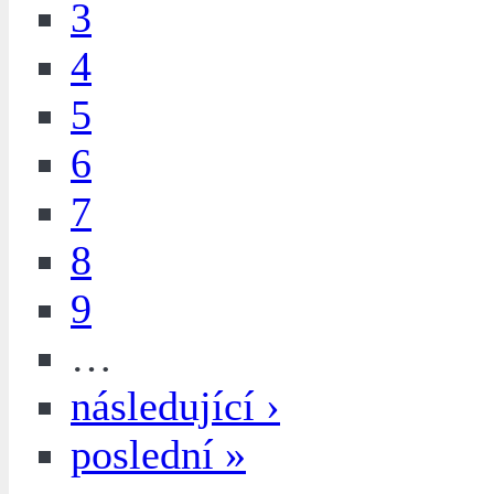
3
4
5
6
7
8
9
…
následující ›
poslední »