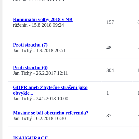
Komunální volby 2018 v NB
157
růženín
-
15.8.2018 09:24
Proti strachu (7)
48
Jan Tichý
-
1.9.2018 20:51
Proti strachu (6)
304
Jan Tichý
-
26.2.2017 12:11
GDPR aneb Zbytečné strašení jako
obvykle...
1
Jan Tichý
-
24.5.2018 10:00
Musíme se bát obecného referenda?
87
Jan Tichý
-
6.2.2018 16:30
INAUGURACE