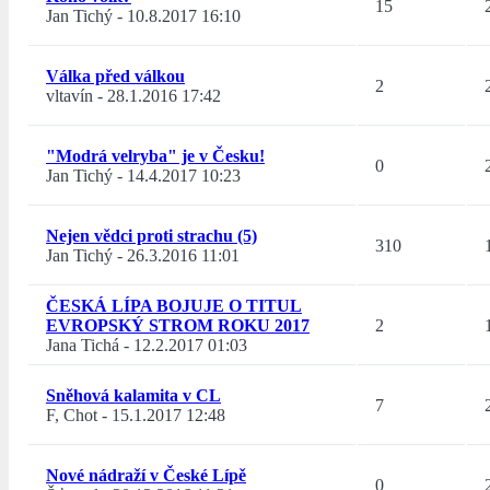
15
Jan Tichý
-
10.8.2017 16:10
Válka před válkou
2
vltavín
-
28.1.2016 17:42
"Modrá velryba" je v Česku!
0
Jan Tichý
-
14.4.2017 10:23
Nejen vědci proti strachu (5)
310
Jan Tichý
-
26.3.2016 11:01
ČESKÁ LÍPA BOJUJE O TITUL
EVROPSKÝ STROM ROKU 2017
2
Jana Tichá
-
12.2.2017 01:03
Sněhová kalamita v CL
7
F, Chot
-
15.1.2017 12:48
Nové nádraží v České Lípě
0