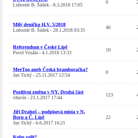
0
Lubomír B. Šádek
-
8.3.2018 17:05
Milý deníčku H.V. 5/2018
46
Lubomír B. Šádek
-
28.1.2018 03:35
Referendum v České Lípě
10
Pavel Vosála
-
4.1.2018 13:33
MeeToo aneb Česká bramboračka?
0
Jan Tichý
-
25.11.2017 12:54
Pozitivní změna v NY. Druhá část
123
vltavín
-
23.1.2017 17:44
Jiří Drahoš – podpisová místa v N.
Boru a Č. Lípě
22
Jan Tichý
-
6.6.2017 16:21
Koho volit?