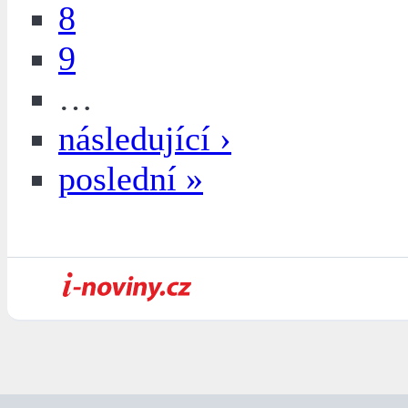
8
9
…
následující ›
poslední »