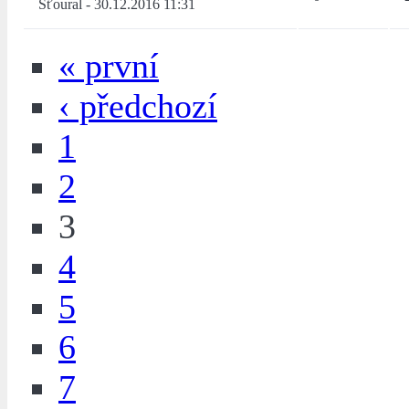
Šťoural
-
30.12.2016 11:31
« první
‹ předchozí
1
2
3
4
5
6
7