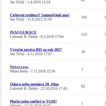
Jan Tichý
-
1.4.2019 12:24
Církevní restituce? Samozřejmě ano!
103
Jan Tichý
-
11.8.2012 11:59
INAUGURACE
133
Lubomír B. Šádek
-
8.3.2018 17:04
Výroční zpráva BIS za rok 2017
10
Jan Tichý
-
4.12.2018 17:07
Nej.cz s.r.o.
1
Milan Bárta
-
7.11.2018 22:56
Oslava nebo neoslava 28. října
82
Lubomír B. Šádek
-
22.10.2016 17:45
Plačící nebo smějící se TGM?
1
růženín
-
17.10.2018 19:37