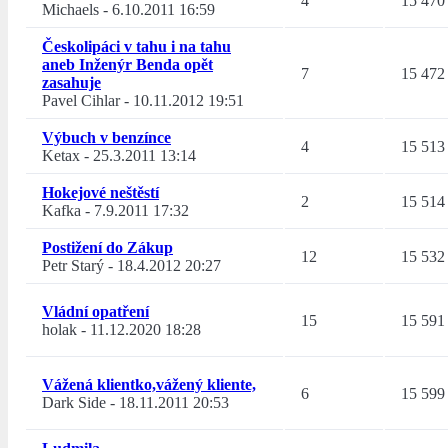
4
15 470
Michaels
-
6.10.2011 16:59
Českolipáci v tahu i na tahu
aneb Inženýr Benda opět
7
15 472
zasahuje
Pavel Cihlar
-
10.11.2012 19:51
Výbuch v benzínce
4
15 513
Ketax
-
25.3.2011 13:14
Hokejové neštěstí
2
15 514
Kafka
-
7.9.2011 17:32
Postižení do Zákup
12
15 532
Petr Starý
-
18.4.2012 20:27
Vládní opatření
15
15 591
holak
-
11.12.2020 18:28
Vážená klientko,vážený kliente,
6
15 599
Dark Side
-
18.11.2011 20:53