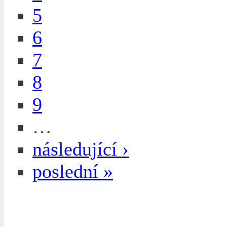
5
6
7
8
9
…
následující ›
poslední »