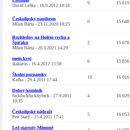
Ludmila
9
15 619
David Leška
-
16.9.2012 18:18
Českolipský pantheon
0
15 648
Milan Bárta
-
23.11.2020 18:25
Rozhledny na Holém vrchu a
Špičáku
2
15 678
Milan Bárta
-
20.3.2021 14:29
mein kroj
6
15 856
ikakarus
-
16.4.2012 15:58
Školní poznámky
10
16 016
Kafka
-
29.4.2011 17:44
Dobrý kominík
fuckfuckfuckityfuck
-
27.9.2011
4
16 029
10:35
Českolipské nádraží
5
16 053
Petr Starý
-
15.4.2011 17:41
Lež starosty Mimoně