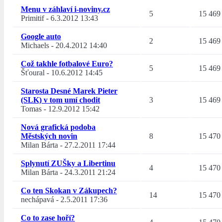
Menu v záhlaví i-noviny.cz
5
15 469
Primitif
-
6.3.2012 13:43
Google auto
2
15 469
Michaels
-
20.4.2012 14:40
Což takhle fotbalové Euro?
5
15 469
Šťoural
-
10.6.2012 14:45
Starosta Desné Marek Pieter
(SLK) v tom umí chodit
3
15 469
Tomas
-
12.9.2012 15:42
Nová grafická podoba
Městských novin
8
15 470
Milan Bárta
-
27.2.2011 17:44
Splynutí ZUŠky a Libertinu
4
15 470
Milan Bárta
-
24.3.2011 21:24
Co ten Skokan v Zákupech?
14
15 470
nechápavá
-
2.5.2011 17:36
Co to zase hoří?