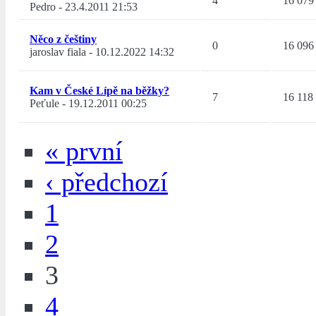
4
16 079
Pedro
-
23.4.2011 21:53
Něco z češtiny
0
16 096
jaroslav fiala
-
10.12.2022 14:32
Kam v České Lípě na běžky?
7
16 118
Peťule
-
19.12.2011 00:25
« první
‹ předchozí
1
2
3
4