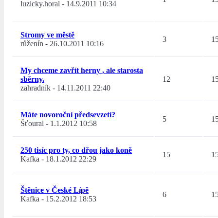
luzicky.horal
-
14.9.2011 10:34
Stromy ve městě
3
1
růženín
-
26.10.2011 10:16
My chceme zavřít herny , ale starosta
sběrny.
12
1
zahradník
-
14.11.2011 22:40
Máte novoroční předsevzetí?
5
1
Šťoural
-
1.1.2012 10:58
250 tisíc pro ty, co dřou jako koně
15
1
Kafka
-
18.1.2012 22:29
Štěnice v České Lípě
6
1
Kafka
-
15.2.2012 18:53