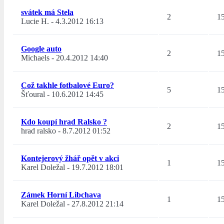
svátek má Stela
2
1
Lucie H.
-
4.3.2012 16:13
Google auto
2
1
Michaels
-
20.4.2012 14:40
Což takhle fotbalové Euro?
5
1
Šťoural
-
10.6.2012 14:45
Kdo koupí hrad Ralsko ?
2
1
hrad ralsko
-
8.7.2012 01:52
Kontejerový žhář opět v akci
1
1
Karel Doležal
-
19.7.2012 18:01
Zámek Horní Libchava
1
1
Karel Doležal
-
27.8.2012 21:14