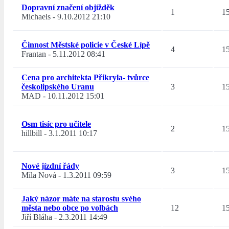
Dopravní značení objížděk
1
1
Michaels
-
9.10.2012 21:10
Činnost Městské policie v České Lípě
4
1
Frantan
-
5.11.2012 08:41
Cena pro architekta Přikryla- tvůrce
českolipského Uranu
3
1
MAD
-
10.11.2012 15:01
Osm tisíc pro učitele
2
1
hillbill
-
3.1.2011 10:17
Nové jízdní řády
3
1
Míla Nová
-
1.3.2011 09:59
Jaký názor máte na starostu svého
města nebo obce po volbách
12
1
Jiří Bláha
-
2.3.2011 14:49