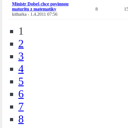
Ministr Dobeš chce povinnou
maturitu z matematiky
8
1
kitharka
-
1.4.2011 07:56
1
2
3
4
5
6
7
8