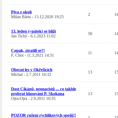
Piva z okolí
2
1
Milan Bárta
-
13.12.2020 19:25
13. leden (=pátek) se blíží
50
1
Jan Tichý
-
6.1.2023 11:02
Copak, ztratili se?!
11
1
F, Chot
-
11.3.2021 14:31
Obecní les v Okřešicích
13
1
Michal
-
2.7.2011 16:32
Dost Cikánů, neonacistů ... co takhle
probrat hlasování P. Skokana
13
1
Ojra-Ojra
-
2.9.2011 10:35
POZOR rušení rychlíkových spojů!!
1
1