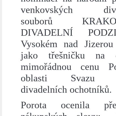
venkovských diva
souborů KRAKO
DIVADELNÍ PODZ
Vysokém nad Jizerou
jako třešničku na 
mimořádnou cenu Poj
oblasti Svazu č
divadelních ochotníků.
Porota ocenila před