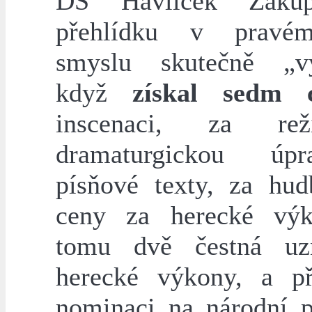
DS Havlíček Záku
přehlídku v pravé
smyslu skutečně „vy
když
získal sedm 
inscenaci, za re
dramaturgickou ú
písňové texty, za hud
ceny za herecké výk
tomu dvě čestná uz
herecké výkony, a p
nominaci na národní p