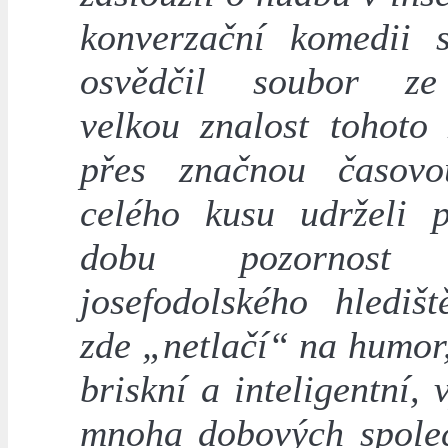
konverzační komedii 
osvědčil soubor z
velkou znalost tohoto 
přes značnou časovo
celého kusu udrželi 
dobu pozornost 
josefodolského hledišt
zde „netlačí“ na humor,
briskní a inteligentní, 
mnoha dobových spole