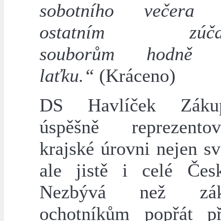
sobotního večera n
ostatním zúčas
souborům hodně v
laťku.“
(Kráceno)
DS Havlíček Záku
úspěšně reprezent
krajské úrovni nejen s
ale jistě i celé Česk
Nezbývá než zák
ochotníkům popřát př