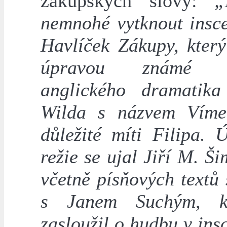
zákupských slovy:
„
nemnohé vytknout insc
Havlíček Zákupy, který
úpravou známé k
anglického dramatik
Wilda s názvem Víme
důležité míti Filipa. 
režie se ujal Jiří M. Ši
včetně písňových textů
s Janem Suchým, k
zasloužil o hudbu v ins