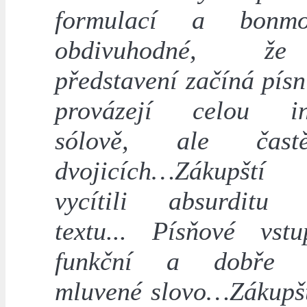
formulací a bonm
obdivuhodné, ž
představení začíná písn
provázejí celou ins
sólově, ale čast
dvojicích…Zákupšt
vycítili absurditu 
textu... Písňové vst
funkční a dobře d
mluvené slovo…Zákupš