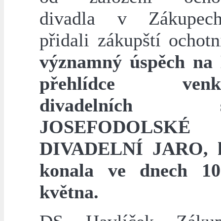
divadla v Zákupech
přidali zákupští ochot
významný úspěch na 
přehlídce venko
divadelních so
JOSEFODOLSKÉ
DIVADELNÍ JARO, k
konala ve dnech 10
května.