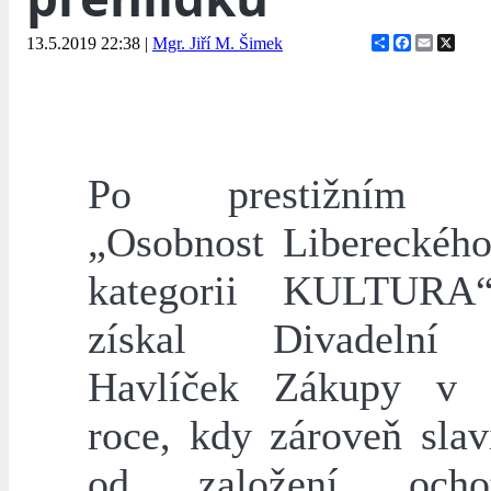
Share
Facebook
Email
X
13.5.2019 22:38
|
Mgr. Jiří M. Šimek
Po prestižním o
„Osobnost Libereckého
kategorii KULTURA“
získal Divadelní
Havlíček Zákupy v 
roce, kdy zároveň slav
od založení ochot