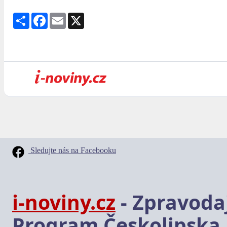
Share
Facebook
Email
X
Sledujte nás na Facebooku
i-noviny.cz
- Zpravodaj
Program Českolipska,