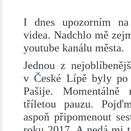
I dnes upozorním na
videa. Nadchlo mě zejm
youtube kanálu města.
Jednou z nejoblíbenějš
v České Lípě byly po 
Pašije. Momentálně 
tříletou pauzu. Pojď
aspoň připomenout ses
roku 2017. A nedá mi t