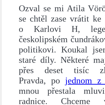
Ozval se mi Atila Vörö
se chtěl zase vrátit k
o Karlovi H, lege
českolipském čundrákov
politikovi. Koukal js
staré díly. Některé ma
přes deset tisíc zh
Pravda, po
jednom z 
mnou přestala mluvi
radnice. Chceme v