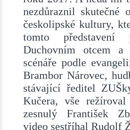
nezdůraznil skutečné o
českolipské kultury, kt
tomto představení p
Duchovním otcem a 
scénáře podle evangeli
Brambor Nárovec, hudb
stávající ředitel ZUŠ
Kučera, vše režíroval
zesnulý František Z
video sestříhal Rudolf 