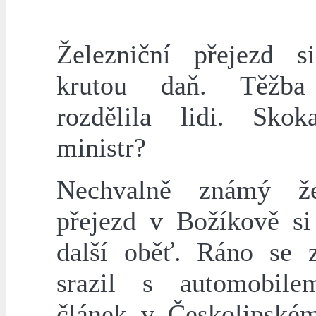
Železniční přejezd s
krutou daň. Těžba
rozdělila lidi. Sko
ministr?
Nechvalně známý žel
přejezd v Božíkově si
další oběť. Ráno se 
srazil s automobile
článek v Českolipské