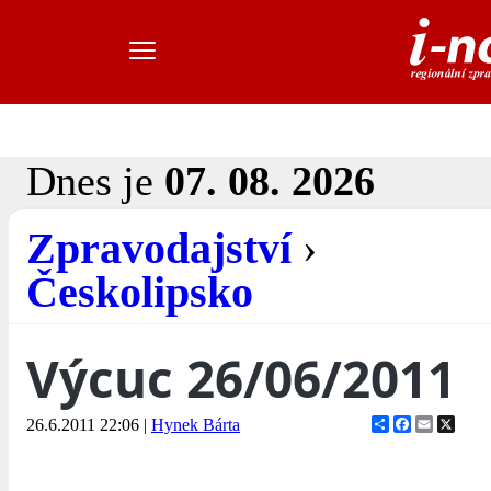
Dnes je
07. 08. 2026
Zpravodajství
›
Českolipsko
Výcuc 26/06/2011
Share
Facebook
Email
X
26.6.2011 22:06
|
Hynek Bárta