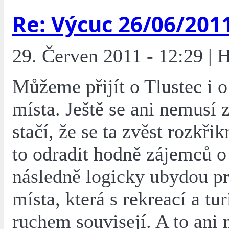
Re: Výcuc 26/06/201
29. Červen 2011 - 12:29 | 
Můžeme přijít o Tlustec i o
místa. Ještě se ani nemusí za
stačí, že se ta zvěst rozkři
to odradit hodně zájemců o 
následně logicky ubydou p
místa, která s rekreací a tu
ruchem souvisejí. A to ani