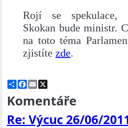
Rojí se spekulace, 
Skokan bude ministr. Co
na toto téma Parlament
zjistíte
zde
.
Share
Facebook
Email
X
Komentáře
Re: Výcuc 26/06/201