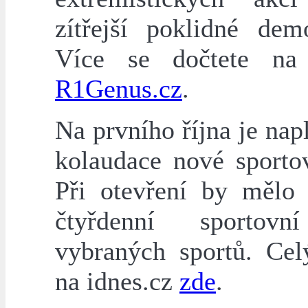
zítřejší poklidné demo
Více se dočtete na 
R1Genus.cz
.
Na prvního října je na
kolaudace nové sportov
Při otevření by mělo 
čtyřdenní sportovn
vybraných sportů. Cel
na idnes.cz
zde
.