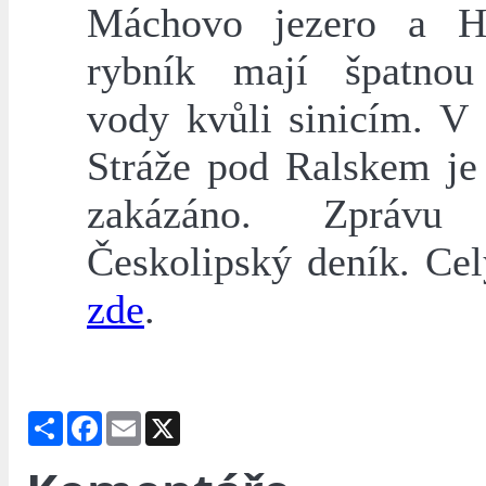
Máchovo jezero a H
rybník mají špatnou
vody kvůli sinicím. V 
Stráže pod Ralskem je
zakázáno. Zprávu 
Českolipský deník. Cel
zde
.
Share
Facebook
Email
X