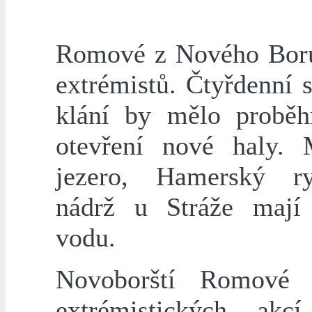
Romové z Nového Boru
extrémistů. Čtyřdenní 
klání by mělo proběh
otevření nové haly.
jezero, Hamerský r
nádrž u Stráže mají
vodu.
Novoborští Romové 
extrémistických akc