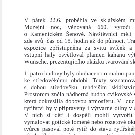
V pátek 22.6. proběhla ve sklářském mu
Muzejní noc, věnovaná 660. výročí
o Kamenickém Šenově. Návštěvníci měli m
zde svůj čas od 18. hodin až do půlnoci. Tra
expozice zpřístupněna za svitu svíček a 
vstupní haly osvětloval plamen kahanu vý
Wünsche, prezentujícího ukázku tvarování sk
1. patro budovy byly obohaceno o malou pan
ke středověkému období. Texty seznamova
s dobou středověku, tehdejším sklářstv
Prostorem zněla nádherná hudba cvikovské s
která dokreslila dobovou atmosféru. V duc
rytířství byly připraveny i výtvarné dílny v
V nich si děti i dospělí mohli vytvořit 
vymalovat gotické lomené nebo rozetové okn
tvůrce pasoval poté rytíř do stavu rytířsk