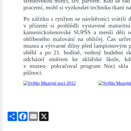
středověkou mincí, tzv. parvem. Kdo se rád
pracemi, mohl si vyzkoušet techniku tkaní na
Po zážitku s rytířem se návštěvníci vrátili 
v přízemí si prohlédli vystavené maturitní
kamenickošenovské SUPŠS a menší děti se
oblíbeného malování na obličej. Čas urče
muzea a výtvarné dílny před lampionovým 
uběhl a po 21. hodině, vedený hudební sk
odcházel směrem ke sklářské škole, kd
v muzeu- pokračoval program Noci skla 
půlnoci.
Share
Facebook
Email
X