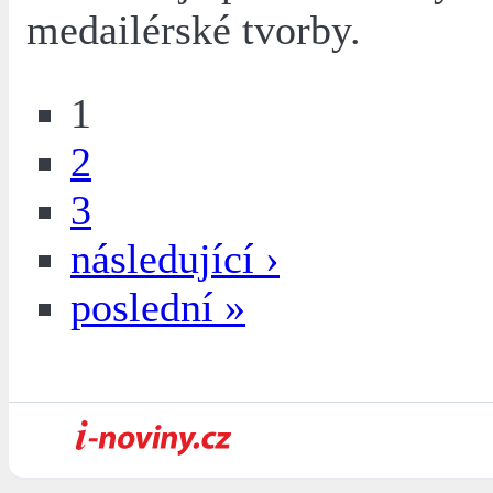
medailérské tvorby.
1
2
3
následující ›
poslední »