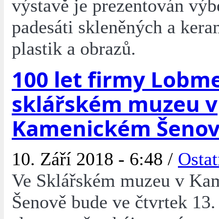
výstavě je prezentován výbě
padesáti skleněných a ker
plastik a obrazů.
100 let firmy Lobm
sklářském muzeu v
Kamenickém Šeno
10. Září 2018 - 6:48 /
Ostat
Ve Sklářském muzeu v Ka
Šenově bude ve čtvrtek 13. 