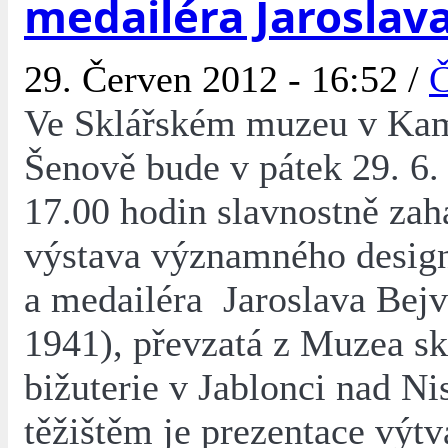
medailéra Jaroslava
29. Červen 2012 - 16:52 /
Č
Ve Sklářském muzeu v Ka
Šenově bude v pátek 29. 6.
17.00 hodin slavnostně zah
výstava významného designé
a medailéra Jaroslava Bejvl
1941), převzatá z Muzea sk
bižuterie v Jablonci nad Ni
těžištěm je prezentace výt