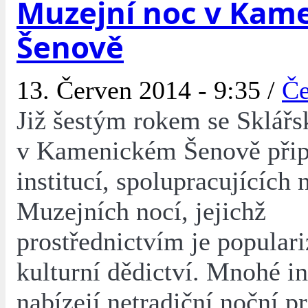
Muzejní noc v Kam
Šenově
13. Červen 2014 - 9:35 /
Če
Již šestým rokem se Sklá
v Kamenickém Šenově připo
institucí, spolupracujících 
Muzejních nocí, jejichž
prostřednictvím je popular
kulturní dědictví. Mnohé in
nabízejí netradiční noční p