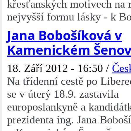
křesťanských motivech na 
nejvyšší formu lásky - k B
Jana Bobošíková v
Kamenickém Šeno
18. Září 2012 - 16:50 /
Čes
Na třídenní cestě po Liber
se v úterý 18.9. zastavila
europoslankyně a kandidát
prezidenta ing. Jana Boboš