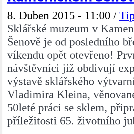
8. Duben 2015 - 11:00 /
Tip
Sklářské muzeum v Kame
Šenově je od posledního b
víkendu opět otevřeno! Prv
návštěvníci již obdivují ex
výstavě sklářského výtvarn
Vladimira Kleina, věnovan
50leté práci se sklem, přip
příležitosti 65. životního ju