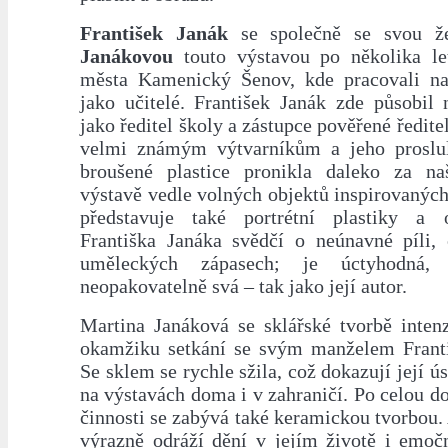
František Janák
se společně se svou 
Janákovou
touto výstavou po několika le
města Kamenický Šenov, kde pracovali na
jako učitelé. František Janák zde působil 
jako ředitel školy a zástupce pověřené ředite
velmi známým výtvarníkům a jeho proslul
broušené plastice pronikla daleko za na
výstavě vedle volných objektů inspirovanýc
představuje také portrétní plastiky a 
Františka Janáka svědčí o neúnavné píli, 
uměleckých zápasech; je úctyhodná, i
neopakovatelně svá – tak jako její autor.
Martina Janáková se sklářské tvorbě inten
okamžiku setkání se svým manželem Frant
Se sklem se rychle sžila, což dokazují její ú
na výstavách doma i v zahraničí. Po celou d
činnosti se zabývá také keramickou tvorbou.
výrazně odráží dění v jejím životě i emočn