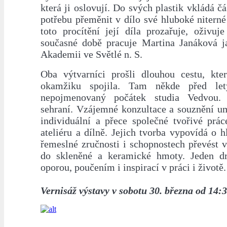
která ji oslovují. Do svých plastik vkládá čá
potřebu přeměnit v dílo své hluboké niterné
toto procítění její díla prozařuje, oživuj
současné době pracuje Martina Janáková 
Akademii ve Světlé n. S.
Oba výtvarníci prošli dlouhou cestu, kt
okamžiku spojila. Tam někde před let
nepojmenovaný počátek studia Vedvou.
sehraní. Vzájemné konzultace a souznění um
individuální a přece společné tvořivé prá
ateliéru a dílně. Jejich tvorba vypovídá o 
řemeslné zručnosti i schopnostech převést v
do skleněné a keramické hmoty. Jeden dr
oporou, poučením i inspirací v práci i životě.
Vernisáž výstavy v sobotu 30. března od 14:3