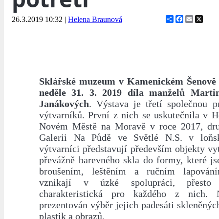
Share
Facebook
Email
X
26.3.2019 10:32
|
Helena Braunová
Sklářské muzeum v Kamenickém Šenově 
neděle 31. 3. 2019 díla manželů Marti
Janákových
. Výstava je třetí společnou p
výtvarníků. První z nich se uskutečnila v H
Novém Městě na Moravě v roce 2017, dru
Galerii Na Půdě ve Světlé N.S. v loň
výtvarníci představují především objekty v
převážně barevného skla do formy, které j
broušením, leštěním a ručním lapování
vznikají v úzké spolupráci, přesto 
charakteristická pro každého z nich.
prezentován výběr jejich padesáti skleněný
plastik a obrazů.