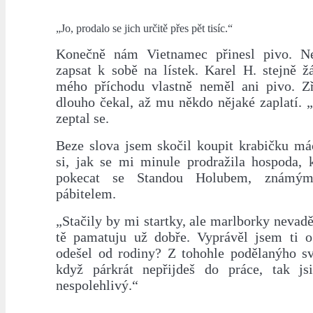
„Jo, prodalo se jich určitě přes pět tisíc.“
Konečně nám Vietnamec přinesl pivo. N
zapsat k sobě na lístek. Karel H. stejně 
mého příchodu vlastně neměl ani pivo. Z
dlouho čekal, až mu někdo nějaké zaplatí. 
zeptal se.
Beze slova jsem skočil koupit krabičku m
si, jak se mi minule prodražila hospoda, 
pokecat se Standou Holubem, známým
pábitelem.
„Stačily by mi startky, ale marlborky nevadě
tě pamatuju už dobře. Vyprávěl jsem ti 
odešel od rodiny? Z tohohle podělanýho sv
když párkrát nepřijdeš do práce, tak js
nespolehlivý.“