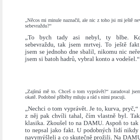
„Něcos mi minule naznačil, ale nic z toho jsi mi ještě ne
sebevraždu?“
„To bych tady asi nebyl, ty blbe. Kd
sebevraždu, tak jsem mrtvej. To ještě fakt
jsem se jednoho dne sbalil, nikomu nic neř
jsem si batoh hadrů, vybral konto a vodešel.“
„Zajímá mě to. Chceš o tom vyprávět?“ zaradoval jsem
okatě. Podobné příběhy miluju a rád s nimi pracuji.
„Nechci o tom vyprávět. Je to, kurva, pryč,“
z něj pak chvíli tahal, čím vlastně byl. Ta
klasika. Zkoušel to na DAMU. Aspoň to tak 
to nepsal jako fakt. U podobných lidí nikdy n
navymýšleli a co skutečně prožili. Na DAMU