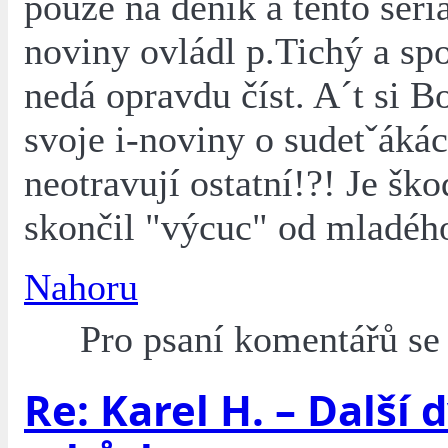
pouze na deník a tento seriá
noviny ovládl p.Tichý a spol
nedá opravdu číst. A´t si Bo
svoje i-noviny o sudetˇákác
neotravují ostatní!?! Je ško
skončil "výcuc" od mladého
Nahoru
Pro psaní komentářů s
Re: Karel H. – Další 