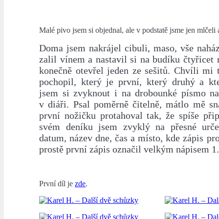
Malé pivo jsem si objednal, ale v podstatě jsme jen mlčeli 
Doma jsem nakrájel cibuli, maso, vše naház
zalil vínem a nastavil si na budíku čtyřicet
konečně otevřel jeden ze sešitů. Chvíli mi 
pochopil, který je první, který druhý a kt
jsem si zvyknout i na drobounké písmo n
v diáři. Psal poměrně čitelně, mátlo mě sn
první nožičku protahoval tak, že spíše při
svém deníku jsem zvyklý na přesné urče
datum, název dne, čas a místo, kde zápis pr
prostě první zápis označil velkým nápisem 1
První díl je
zde
.