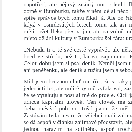
napotřetí, ale nějaký známý mu dohodil f
domě v Rumburku, takže v něm dělal něco j
spíše správce bych tomu říkal já. Ale on řík
když v osmdesátých letech tomu tak asi n
měli držet fleka přes vojnu, ale na vojně mě
místo dělání kultury v Rumburku šel fárat ur
„Nebudu ti o té své cestě vyprávět, ale někd
hned ve středu, než to, kurva, zapomenu. P
Celou dobu jsem si psal deník. Neměl jsem u
ani peněženku, ale deník a tužku jsem s sebou
Měl jsem hroznou chuť mu říct, že si taky 
jedenácti let, ale určitě by mě vyfakoval, za
že se vytahuju a posílal mě do prdele. Cítil
udičce kapitální úlovek. Ten člověk mě z
třeba městští politici. Tušil jsem, že měl
Zastávám teda heslo, že všichni mají zajím
se dá aspoň v článku zajímavě představit, ale
jednou narazím na sdílného, aspoň trochu