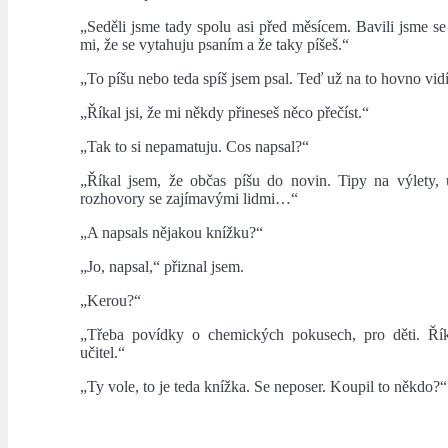
„Seděli jsme tady spolu asi před měsícem. Bavili jsme se
mi, že se vytahuju psaním a že taky píšeš.“
„To píšu nebo teda spíš jsem psal. Teď už na to hovno vid
„Říkal jsi, že mi někdy přineseš něco přečíst.“
„Tak to si nepamatuju. Cos napsal?“
„Říkal jsem, že občas píšu do novin. Tipy na výlety, 
rozhovory se zajímavými lidmi…“
„A napsals nějakou knížku?“
„Jo, napsal,“ přiznal jsem.
„Kerou?“
„Třeba povídky o chemických pokusech, pro děti. Řík
učitel.“
„Ty vole, to je teda knížka. Se neposer. Koupil to někdo?“