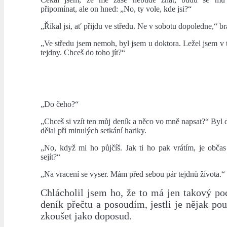
připomínat, ale on hned: „No, ty vole, kde jsi?“
„Říkal jsi, ať přijdu ve středu. Ne v sobotu dopoledne,“ br
„Ve středu jsem nemoh, byl jsem u doktora. Ležel jsem v 
tejdny. Chceš do toho jít?“
„Do čeho?“
„Chceš si vzít ten můj deník a něco vo mně napsat?“ Byl do
dělal při minulých setkání hariky.
„No, když mi ho půjčíš. Jak ti ho pak vrátím, je obča
sejít?“
„Na vracení se vyser. Mám před sebou pár tejdnů života.“
Chlácholil jsem ho, že to má jen takový poci
deník přečtu a posoudím, jestli je nějak pou
zkoušet jako doposud.