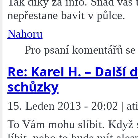
Tak díky za info. Snad vás 
nepřestane bavit v půlce.
Nahoru
Pro psaní komentářů s
Re: Karel H. – Další 
schůzky
15. Leden 2013 - 20:02 | ati
To Vám mohu slíbit. Když 
líbit, nebo to bude mít ale