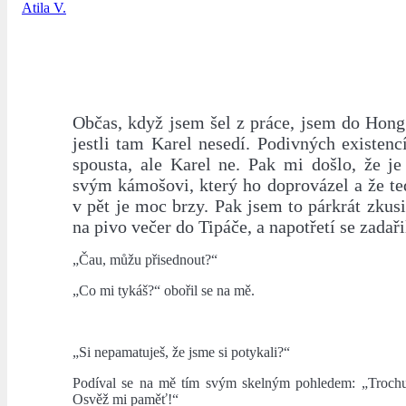
Atila V.
Občas, když jsem šel z práce, jsem do Hong
jestli tam Karel nesedí. Podivných existen
spousta, ale Karel ne. Pak mi došlo, že je
svým kámošovi, který ho doprovázel a že te
v pět je moc brzy. Pak jsem to párkrát zkusi
na pivo večer do Tipáče, a napotřetí se zadaři
„Čau, můžu přisednout?“
„Co mi tykáš?“ obořil se na mě.
„Si nepamatuješ, že jsme si potykali?“
Podíval se na mě tím svým skelným pohledem: „Troch
Osvěž mi paměť!“