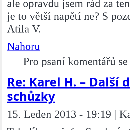
ale opravdu jsem rád za ten
je to větší napětí ne? S po
Atila V.
Nahoru
Pro psaní komentářů s
Re: Karel H. – Další 
schůzky
15. Leden 2013 - 19:19 | K