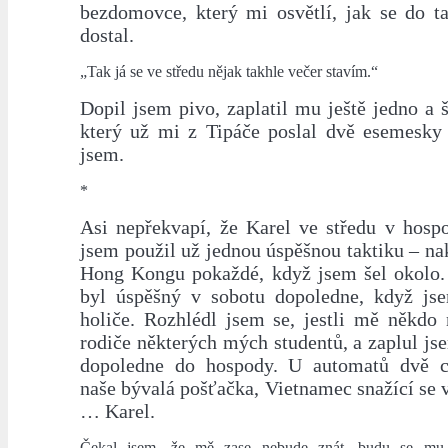
bezdomovce, který mi osvětlí, jak se do t
dostal.
„Tak já se ve středu nějak takhle večer stavím.“
Dopil jsem pivo, zaplatil mu ještě jedno a
který už mi z Tipáče poslal dvě esemesky
jsem.
*
Asi nepřekvapí, že Karel ve středu v hospo
jsem použil už jednou úspěšnou taktiku – n
Hong Kongu pokaždé, když jsem šel okolo
byl úspěšný v sobotu dopoledne, když js
holiče. Rozhlédl jsem se, jestli mě někdo 
rodiče některých mých studentů, a zaplul js
dopoledne do hospody. U automatů dvě ci
naše bývalá pošťačka, Vietnamec snažící se vy
… Karel.
Čekal jsem, že mě zase nebude znát, budu se mu