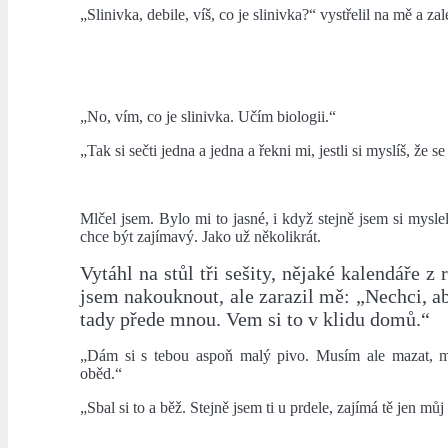
„Slinivka, debile, víš, co je slinivka?“ vystřelil na mě a za
„No, vím, co je slinivka. Učím biologii.“
„Tak si sečti jedna a jedna a řekni mi, jestli si myslíš, že 
Mlčel jsem. Bylo mi to jasné, i když stejně jsem si myslel
chce být zajímavý. Jako už několikrát.
Vytáhl na stůl tři sešity, nějaké kalendáře z
jsem nakouknout, ale zarazil mě: „Nechci, aby
tady přede mnou. Vem si to v klidu domů.“
„Dám si s tebou aspoň malý pivo. Musím ale mazat, m
oběd.“
„Sbal si to a běž. Stejně jsem ti u prdele, zajímá tě jen můj