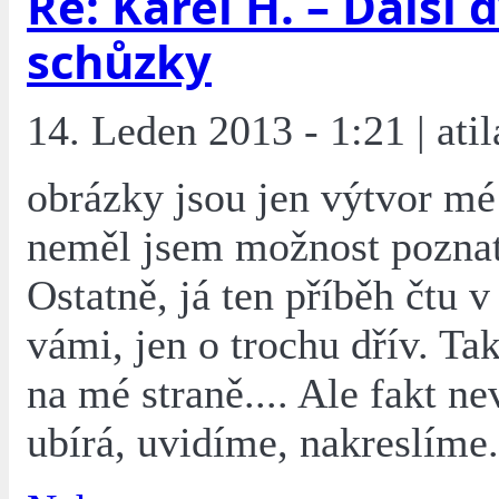
Re: Karel H. – Další 
schůzky
14. Leden 2013 - 1:21 | atil
obrázky jsou jen výtvor mé 
neměl jsem možnost poznat
Ostatně, já ten příběh čtu v
vámi, jen o trochu dřív. T
na mé straně.... Ale fakt n
ubírá, uvidíme, nakreslíme.