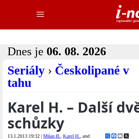
Dnes je
06. 08. 2026
Seriály
›
Českolipané v
tahu
Karel H. – Další dv
schůzky
Share
Facebook
Email
X
13.1.2013 19:32
|
Milan B.
,
Karel H.
, and