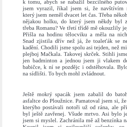
k tomu, abych se nabažil bezcílného puto
jsem vyrazil, říkal jsem si, že navštívím 
který jsem neměl dvacet let čas. Třeba někoh
nějakou holku, do který jsem někdy byl 
třeba Romanu? Ve třetí třídě mě okouzlily je
Přišla na hodinu tělocviku a měla na nic
Snad zjistila dřív než já, že toaleťák se 
kadění. Chodili jsme spolu asi tejden, než mi 
plejboj Mačkala. Takovej skrček. Stihli jsme
jen badminton a jednou jsem ji vlakem do
babičce, k ní se pozdějc i odstěhovala. By
na sídlišti. To bych mohl zvládnout.
Ještě mokrý spacák jsem zabalil do bato
asfaltce do Ploužnice. Pamatoval jsem si, že 
kterýho postávali notoři už od rána, ale p
byl ještě zavřenej. Všude mrtvo. Asi bylo je
jsem si myslel. Zachránila mě až benzínka 
Koupil jsem si nejlevnější sušenky, co