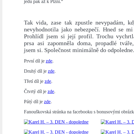
jedu pak až k Plzni.“
Tak vida, zase tak zpustle nevypadám, k
nevyhodnotila jako nebezpečí. Hned se mi 
Prohlídl jsem si její profil. Trochu vychrt
prsa asi zapomněla doma, propadlé tváře,
jsem si. Společnost minimálně do odpoledne
První díl je
zde
.
Druhý díl je
zde
.
Třetí díl je
zde
.
Čtvrtý díl je
zde
.
Pátý díl je
zde
.
Fanouškovská stránka na facebooku s bonusovými obrázk