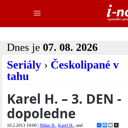
Dnes je
07. 08. 2026
Seriály
›
Českolipané v
tahu
Karel H. – 3. DEN -
dopoledne
Share
Facebook
Email
X
10.2.2013 19:00
|
Milan B.
,
Karel H.
, and