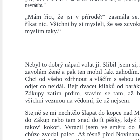
nevrátím.“
„Mám říct, že jsi v přírodě?“ zasmála se
říkat nic. Všichni by si mysleli, že ses zcvokn
myslím taky.“
Nebyl to dobrý nápad volat jí. Slíbil jsem si,
zavolám ženě a pak ten mobil fakt zahodím.
Chci od všeho zdrhnout a vláčím s sebou 
odjet co nejdál. Bejt dvacet kiláků od barák
Zákupy zatím prdím, stavím se tam, až bu
všichni vezmou na vědomí, že už nejsem.
Stejně se mi nechtělo šlapat do kopce nad 
do Zákup nebo tam snad dojít pěšky, když b
takoví kokoti. Vyrazil jsem ve směru do 
chůze zvedal palec. Až těsně před Novinam