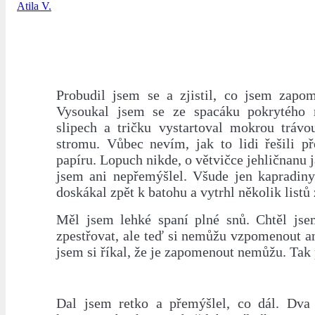
Atila V.
Probudil jsem se a zjistil, co jsem zapomn
Vysoukal jsem se ze spacáku pokrytého 
slipech a tričku vystartoval mokrou trávo
stromu. Vůbec nevím, jak to lidi řešili p
papíru. Lopuch nikde, o větvičce jehličnanu 
jsem ani nepřemýšlel. Všude jen kapradin
doskákal zpět k batohu a vytrhl několik listů 
Měl jsem lehké spaní plné snů. Chtěl jse
zpestřovat, ale teď si nemůžu vzpomenout an
jsem si říkal, že je zapomenout nemůžu. Tak 
Dal jsem retko a přemýšlel, co dál. Dva