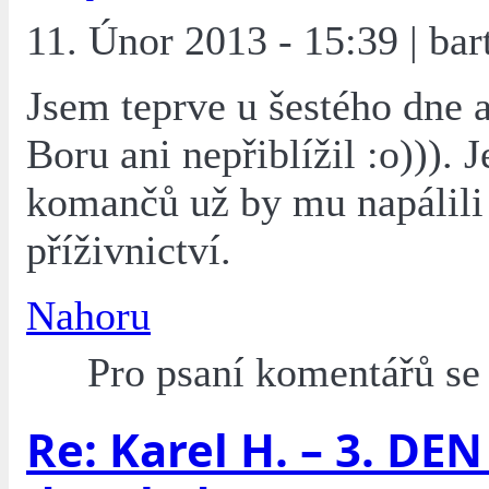
11. Únor 2013 - 15:39 | bar
Jsem teprve u šestého dne a
Boru ani nepřiblížil :o))). J
komančů už by mu napálili
příživnictví.
Nahoru
Pro psaní komentářů s
Re: Karel H. – 3. DEN 