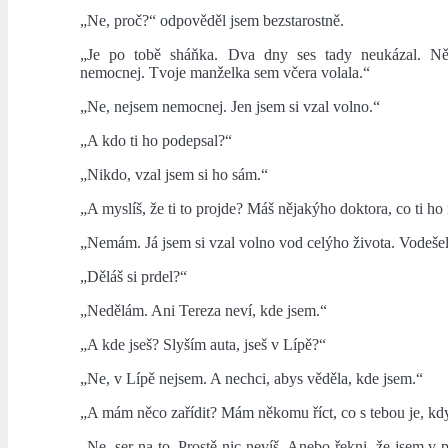
„Ne, proč?“ odpověděl jsem bezstarostně.
„Je po tobě sháňka. Dva dny ses tady neukázal. Ně
nemocnej. Tvoje manželka sem včera volala.“
„Ne, nejsem nemocnej. Jen jsem si vzal volno.“
„A kdo ti ho podepsal?“
„Nikdo, vzal jsem si ho sám.“
„A myslíš, že ti to projde? Máš nějakýho doktora, co ti ho
„Nemám. Já jsem si vzal volno vod celýho života. Vodešel
„Děláš si prdel?“
„Nedělám. Ani Tereza neví, kde jsem.“
„A kde jseš? Slyším auta, jseš v Lípě?“
„Ne, v Lípě nejsem. A nechci, abys věděla, kde jsem.“
„A mám něco zařídit? Mám někomu říct, co s tebou je, kd
„Ne, ser na to. Prostě nic nevíš. Anebo řekni, že jsem v 