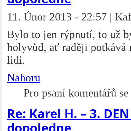
11. Únor 2013 - 22:57 | Ka
Bylo to jen rýpnutí, to už b
holyvůd, ať raději potkává
lidi.
Nahoru
Pro psaní komentářů s
Re: Karel H. – 3. DEN 
dopoledne