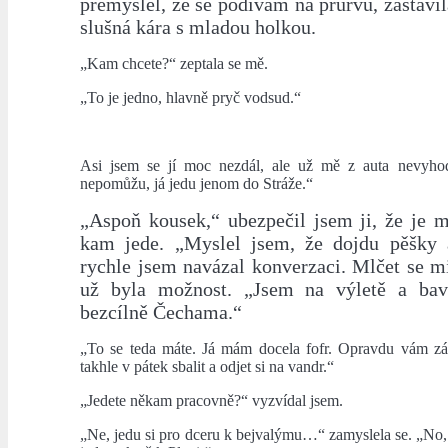
přemýšlel, že se podívám na průrvu, zastav
slušná kára s mladou holkou.
„Kam chcete?“ zeptala se mě.
„To je jedno, hlavně pryč vodsud.“
Asi jsem se jí moc nezdál, ale už mě z auta nevyho
nepomůžu, já jedu jenom do Stráže.“
„Aspoň kousek,“ ubezpečil jsem ji, že je m
kam jede. „Myslel jsem, že dojdu pěšky 
rychle jsem navázal konverzaci. Mlčet se m
už byla možnost. „Jsem na výletě a bav
bezcílně Čechama.“
„To se teda máte. Já mám docela fofr. Opravdu vám zá
takhle v pátek sbalit a odjet si na vandr.“
„Jedete někam pracovně?“ vyzvídal jsem.
„Ne, jedu si pro dceru k bejvalýmu…“ zamyslela se. „No, 