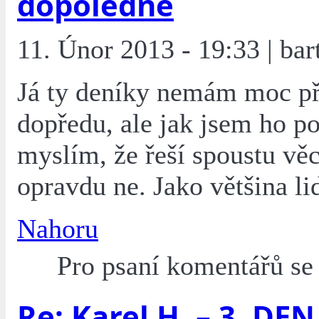
dopoledne
11. Únor 2013 - 19:33 | bar
Já ty deníky nemám moc p
dopředu, ale jak jsem ho po
myslím, že řeší spoustu věcí
opravdu ne. Jako většina lid
Nahoru
Pro psaní komentářů s
Re: Karel H. – 3. DEN 