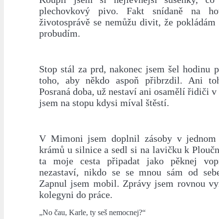
plechovkový pivo. Fakt snídaně na ho
životosprávě se nemůžu divit, že pokládám 
probudím.
Stop stál za prd, nakonec jsem šel hodinu p
toho, aby někdo aspoň přibrzdil. Ani to
Posraná doba, už nestaví ani osamělí řidiči v
jsem na stopu kdysi míval štěstí.
V Mimoni jsem doplnil zásoby v jednom 
krámů u silnice a sedl si na lavičku k Ploučn
ta moje cesta připadat jako pěknej vo
nezastaví, nikdo se se mnou sám od sebe
Zapnul jsem mobil. Zprávy jsem rovnou vy
kolegyni do práce.
„No čau, Karle, ty seš nemocnej?“