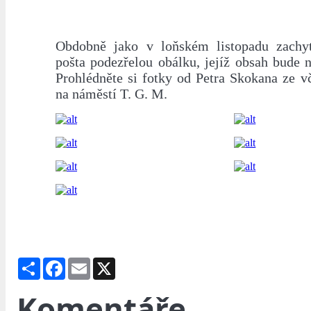
Obdobně jako v loňském listopadu zachyt
pošta podezřelou obálku, jejíž obsah bude 
Prohlédněte si fotky od Petra Skokana ze v
na náměstí T. G. M.
Share
Facebook
Email
X
Komentáře