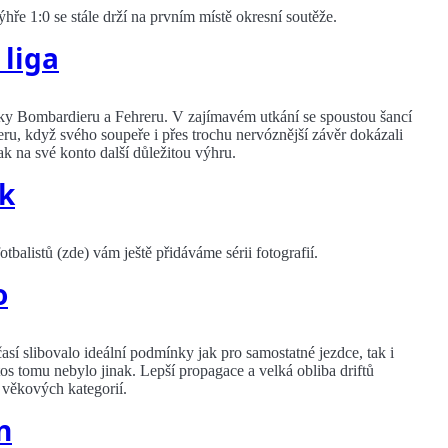
ře 1:0 se stále drží na prvním místě okresní soutěže.
 liga
lky Bombardieru a Fehreru. V zajímavém utkání se spoustou šancí
eru, když svého soupeře i přes trochu nervóznější závěr dokázali
ak na své konto další důležitou výhru.
ek
balistů (zde) vám ještě přidáváme sérii fotografií.
o
časí slibovalo ideální podmínky jak pro samostatné jezdce, tak i
tos tomu nebylo jinak. Lepší propagace a velká obliba driftů
 věkových kategorií.
n