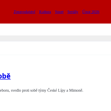
Zpravodajství
Kultura
Sport
Seriály
Únor 2026
obě
přeboru, svedlo proti sobě týmy České Lípy a Mimoně.