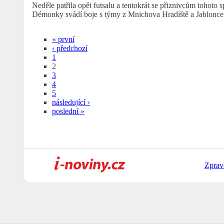
Neděle patřila opět futsalu a tentokrát se přiznivcům tohoto 
Démonky svádí boje s týmy z Mnichova Hradiště a Jablonce
« první
‹ předchozí
1
2
3
4
5
následující ›
poslední »
Zprav