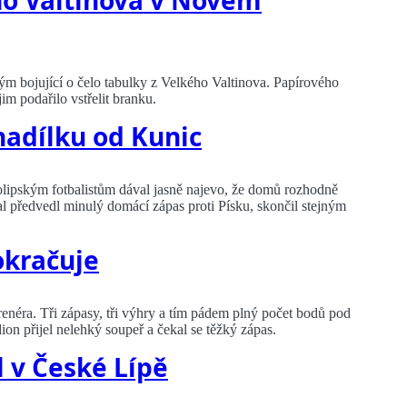
ého Valtinova v Novém
m bojující o čelo tabulky z Velkého Valtinova. Papírového
im podařilo vstřelit branku.
nadílku od Kunic
kolipským fotbalistům dával jasně najevo, že domů rozhodně
al předvedl minulý domácí zápas proti Písku, skončil stejným
okračuje
enéra. Tři zápasy, tři výhry a tím pádem plný počet bodů pod
n přijel nelehký soupeř a čekal se těžký zápas.
l v České Lípě