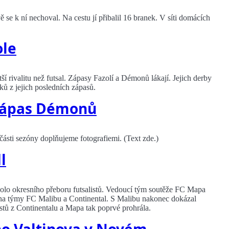
se k ní nechoval. Na cestu jí přibalil 16 branek. V síti domácích
ole
í rivalitu než futsal. Zápasy Fazolí a Démonů lákají. Jejich derby
ků z jejich posledních zápasů.
 zápas Démonů
ásti sezóny doplňujeme fotografiemi. (Text zde.)
l
kolo okresního přeboru futsalistů. Vedoucí tým soutěže FC Mapa
 na týmy FC Malibu a Continental. S Malibu nakonec dokázal
listů z Continentalu a Mapa tak poprvé prohrála.