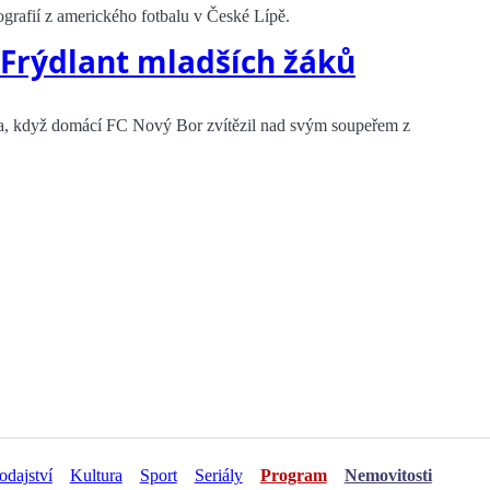
tografií z amerického fotbalu v České Lípě.
 Frýdlant mladších žáků
, když domácí FC Nový Bor zvítězil nad svým soupeřem z
odajství
Kultura
Sport
Seriály
Program
Nemovitosti