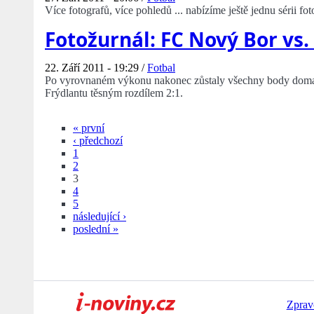
Více fotografů, více pohledů ... nabízíme ještě jednu sérii fo
Fotožurnál: FC Nový Bor vs.
22. Září 2011 - 19:29 /
Fotbal
Po vyrovnaném výkonu nakonec zůstaly všechny body doma
Frýdlantu těsným rozdílem 2:1.
« první
‹ předchozí
1
2
3
4
5
následující ›
poslední »
Zprav