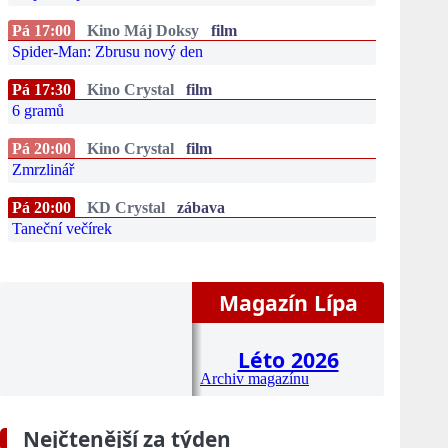
Pá 17:00
Kino Máj Doksy
film
Spider-Man: Zbrusu nový den
Pá 17:30
Kino Crystal
film
6 gramů
Pá 20:00
Kino Crystal
film
Zmrzlinář
Pá 20:00
KD Crystal
zábava
Taneční večírek
Magazín Lípa
Léto 2026
Archiv magazínu
Nejčtenější za týden