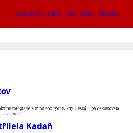
Zpravodajství
Kultura
Sport
Seriály
Únor 2026
tov
bízíme fotografie z minulého týdne, kdy Česká Lípa deklasovala
ítkovicemi?
třílela Kadaň