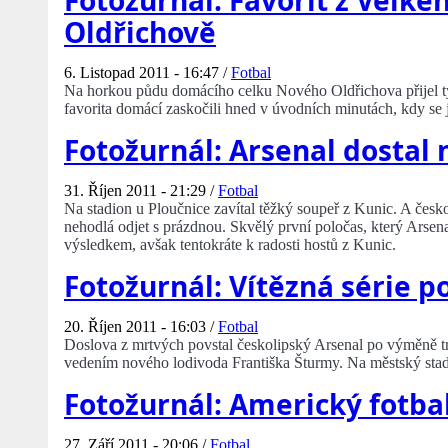
Fotožurnál: Favorit z Velk
Oldřichově
6. Listopad 2011 - 16:47 /
Fotbal
Na horkou půdu domácího celku Nového Oldřichova přijel tý
favorita domácí zaskočili hned v úvodních minutách, kdy se j
Fotožurnál: Arsenal dostal 
31. Říjen 2011 - 21:29 /
Fotbal
Na stadion u Ploučnice zavítal těžký soupeř z Kunic. A čes
nehodlá odjet s prázdnou. Skvělý první poločas, který Arsen
výsledkem, avšak tentokráte k radosti hostů z Kunic.
Fotožurnál: Vítězná série p
20. Říjen 2011 - 16:03 /
Fotbal
Doslova z mrtvých povstal českolipský Arsenal po výměně tr
vedením nového lodivoda Františka Šturmy. Na městský stadio
Fotožurnál: Americký fotba
27. Září 2011 - 20:06 /
Fotbal