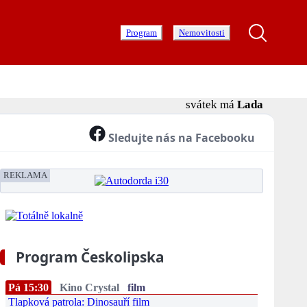
Program
Nemovitosti
svátek má
Lada
Sledujte nás na Facebooku
REKLAMA
Program Českolipska
Pá 15:30
Kino Crystal
film
Tlapková patrola: Dinosauří film